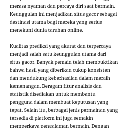
merasa nyaman dan percaya diri saat bermain.
Keunggulan ini menjadikan situs gacor sebagai
destinasi utama bagi mereka yang serius
menekuni dunia taruhan online.
Kualitas prediksi yang akurat dan terpercaya
menjadi salah satu keunggulan utama dari
situs gacor. Banyak pemain telah membuktikan
bahwa hasil yang diberikan cukup konsisten
dan mendukung keberhasilan dalam meraih
kemenangan. Beragam fitur analisis dan
statistik disediakan untuk membantu
pengguna dalam membuat keputusan yang
tepat. Selain itu, berbagai jenis permainan yang
tersedia di platform ini juga semakin
memperkaya pengalaman bermain. Dengan