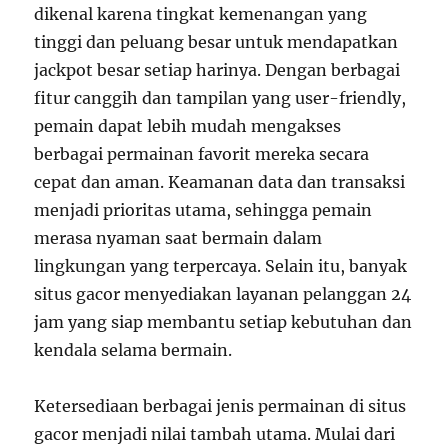
dikenal karena tingkat kemenangan yang
tinggi dan peluang besar untuk mendapatkan
jackpot besar setiap harinya. Dengan berbagai
fitur canggih dan tampilan yang user-friendly,
pemain dapat lebih mudah mengakses
berbagai permainan favorit mereka secara
cepat dan aman. Keamanan data dan transaksi
menjadi prioritas utama, sehingga pemain
merasa nyaman saat bermain dalam
lingkungan yang terpercaya. Selain itu, banyak
situs gacor menyediakan layanan pelanggan 24
jam yang siap membantu setiap kebutuhan dan
kendala selama bermain.
Ketersediaan berbagai jenis permainan di situs
gacor menjadi nilai tambah utama. Mulai dari