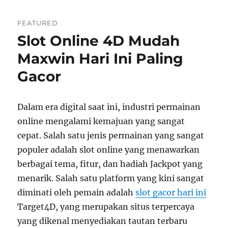
Slot
Paling
FEATURED
Gacor
Slot Online 4D Mudah
untuk
Maxwin
Maxwin Hari Ini Paling
Harian
Gacor
Dalam era digital saat ini, industri permainan
online mengalami kemajuan yang sangat
cepat. Salah satu jenis permainan yang sangat
populer adalah slot online yang menawarkan
berbagai tema, fitur, dan hadiah Jackpot yang
menarik. Salah satu platform yang kini sangat
diminati oleh pemain adalah
slot gacor hari ini
Target4D, yang merupakan situs terpercaya
yang dikenal menyediakan tautan terbaru