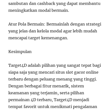
sambutan dan cashback yang dapat membantu
meningkatkan modal bermain.
Atur Pola Bermain: Bermainlah dengan strategi
yang jelas dan kelola modal agar lebih mudah
mencapai target kemenangan.
Kesimpulan
Target4D adalah pilihan yang sangat tepat bagi
siapa saja yang mencari situs slot gacor online
terbaru dengan peluang menang yang tinggi.
Dengan berbagai fitur menarik, sistem
keamanan yang terjamin, serta pilihan
permainan 4D terbaru, Target4D menjadi
tempat favorit untuk menikmati pengalaman