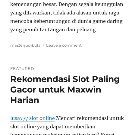
kemenangan besar. Dengan segala keunggulan
yang ditawarkan, tidak ada alasan untuk ragu
mencoba keberuntungan di dunia game daring
yang penuh tantangan dan peluang.
Tags
on
masterjudibola
Leave a comment
Temukan
Slot
Gacor
FEATURED
Paling
Rekomendasi Slot Paling
Menguntungkan
di
Gacor untuk Maxwin
Situs
Game
Harian
Online
Terpercaya
lusa777 slot online
Mencari rekomendasi untuk
slot online yang dapat memberikan