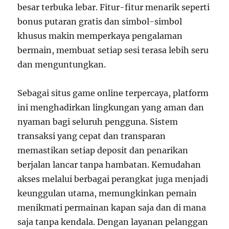
besar terbuka lebar. Fitur-fitur menarik seperti
bonus putaran gratis dan simbol-simbol
khusus makin memperkaya pengalaman
bermain, membuat setiap sesi terasa lebih seru
dan menguntungkan.
Sebagai situs game online terpercaya, platform
ini menghadirkan lingkungan yang aman dan
nyaman bagi seluruh pengguna. Sistem
transaksi yang cepat dan transparan
memastikan setiap deposit dan penarikan
berjalan lancar tanpa hambatan. Kemudahan
akses melalui berbagai perangkat juga menjadi
keunggulan utama, memungkinkan pemain
menikmati permainan kapan saja dan di mana
saja tanpa kendala. Dengan layanan pelanggan