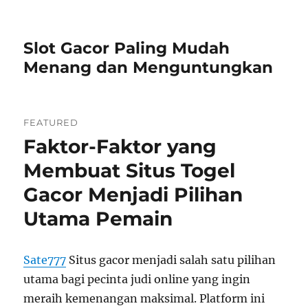
Slot Gacor Paling Mudah
Menang dan Menguntungkan
FEATURED
Faktor-Faktor yang
Membuat Situs Togel
Gacor Menjadi Pilihan
Utama Pemain
Sate777
Situs gacor menjadi salah satu pilihan
utama bagi pecinta judi online yang ingin
meraih kemenangan maksimal. Platform ini