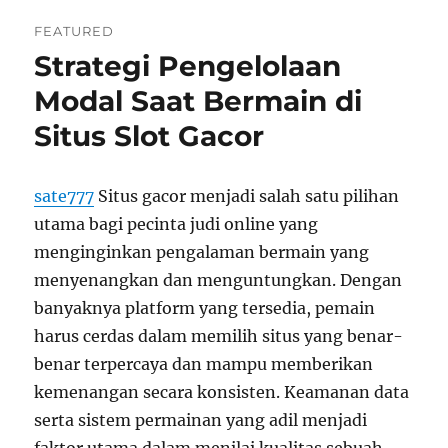
yang
FEATURED
Membuat
Strategi Pengelolaan
Situs
Togel
Modal Saat Bermain di
Gacor
Menjadi
Situs Slot Gacor
Pilihan
Utama
Pemain
sate777
Situs gacor menjadi salah satu pilihan
utama bagi pecinta judi online yang
menginginkan pengalaman bermain yang
menyenangkan dan menguntungkan. Dengan
banyaknya platform yang tersedia, pemain
harus cerdas dalam memilih situs yang benar-
benar terpercaya dan mampu memberikan
kemenangan secara konsisten. Keamanan data
serta sistem permainan yang adil menjadi