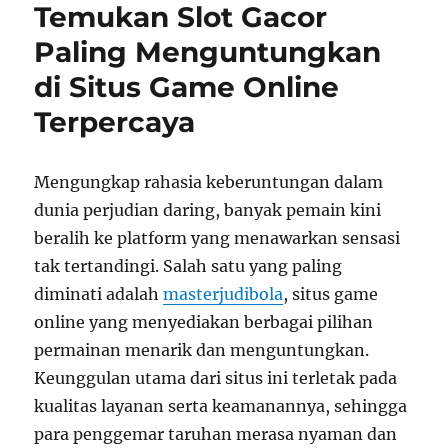
Temukan Slot Gacor
Gacor
di
Paling Menguntungkan
Dunia
Taruhan
di Situs Game Online
Online
Terpercaya
Mengungkap rahasia keberuntungan dalam
dunia perjudian daring, banyak pemain kini
beralih ke platform yang menawarkan sensasi
tak tertandingi. Salah satu yang paling
diminati adalah
masterjudibola
, situs game
online yang menyediakan berbagai pilihan
permainan menarik dan menguntungkan.
Keunggulan utama dari situs ini terletak pada
kualitas layanan serta keamanannya, sehingga
para penggemar taruhan merasa nyaman dan