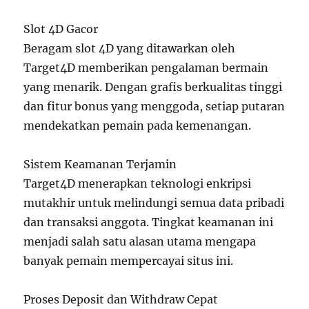
Slot 4D Gacor
Beragam slot 4D yang ditawarkan oleh
Target4D memberikan pengalaman bermain
yang menarik. Dengan grafis berkualitas tinggi
dan fitur bonus yang menggoda, setiap putaran
mendekatkan pemain pada kemenangan.
Sistem Keamanan Terjamin
Target4D menerapkan teknologi enkripsi
mutakhir untuk melindungi semua data pribadi
dan transaksi anggota. Tingkat keamanan ini
menjadi salah satu alasan utama mengapa
banyak pemain mempercayai situs ini.
Proses Deposit dan Withdraw Cepat