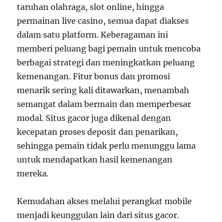
taruhan olahraga, slot online, hingga
permainan live casino, semua dapat diakses
dalam satu platform. Keberagaman ini
memberi peluang bagi pemain untuk mencoba
berbagai strategi dan meningkatkan peluang
kemenangan. Fitur bonus dan promosi
menarik sering kali ditawarkan, menambah
semangat dalam bermain dan memperbesar
modal. Situs gacor juga dikenal dengan
kecepatan proses deposit dan penarikan,
sehingga pemain tidak perlu menunggu lama
untuk mendapatkan hasil kemenangan
mereka.
Kemudahan akses melalui perangkat mobile
menjadi keunggulan lain dari situs gacor.