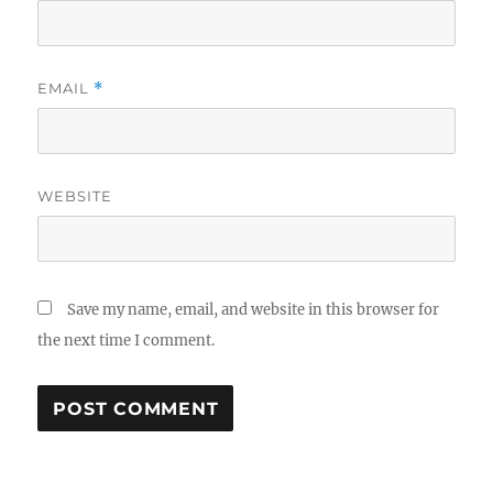
EMAIL
*
WEBSITE
Save my name, email, and website in this browser for
the next time I comment.