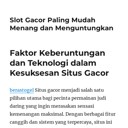
Slot Gacor Paling Mudah
Menang dan Menguntungkan
Faktor Keberuntungan
dan Teknologi dalam
Kesuksesan Situs Gacor
berastogel
Situs gacor menjadi salah satu
pilihan utama bagi pecinta permainan judi
daring yang ingin merasakan sensasi
kemenangan maksimal. Dengan berbagai fitur
canggih dan sistem yang terpercaya, situs ini