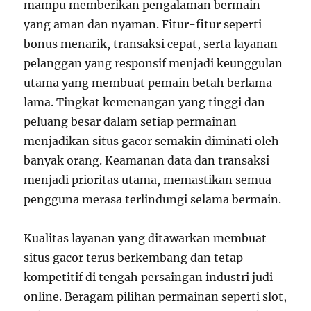
mampu memberikan pengalaman bermain
yang aman dan nyaman. Fitur-fitur seperti
bonus menarik, transaksi cepat, serta layanan
pelanggan yang responsif menjadi keunggulan
utama yang membuat pemain betah berlama-
lama. Tingkat kemenangan yang tinggi dan
peluang besar dalam setiap permainan
menjadikan situs gacor semakin diminati oleh
banyak orang. Keamanan data dan transaksi
menjadi prioritas utama, memastikan semua
pengguna merasa terlindungi selama bermain.
Kualitas layanan yang ditawarkan membuat
situs gacor terus berkembang dan tetap
kompetitif di tengah persaingan industri judi
online. Beragam pilihan permainan seperti slot,