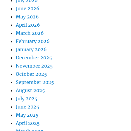
July 2026
June 2026
May 2026
April 2026
March 2026
February 2026
January 2026
December 2025
November 2025
October 2025
September 2025
August 2025
July 2025
June 2025
May 2025
April 2025