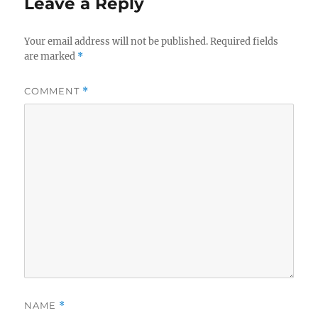
Leave a Reply
Your email address will not be published.
Required fields
are marked
*
COMMENT
*
NAME
*