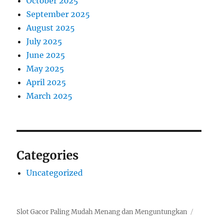
October 2025
September 2025
August 2025
July 2025
June 2025
May 2025
April 2025
March 2025
Categories
Uncategorized
Slot Gacor Paling Mudah Menang dan Menguntungkan