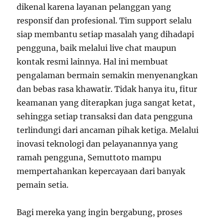
dikenal karena layanan pelanggan yang
responsif dan profesional. Tim support selalu
siap membantu setiap masalah yang dihadapi
pengguna, baik melalui live chat maupun
kontak resmi lainnya. Hal ini membuat
pengalaman bermain semakin menyenangkan
dan bebas rasa khawatir. Tidak hanya itu, fitur
keamanan yang diterapkan juga sangat ketat,
sehingga setiap transaksi dan data pengguna
terlindungi dari ancaman pihak ketiga. Melalui
inovasi teknologi dan pelayanannya yang
ramah pengguna, Semuttoto mampu
mempertahankan kepercayaan dari banyak
pemain setia.
Bagi mereka yang ingin bergabung, proses