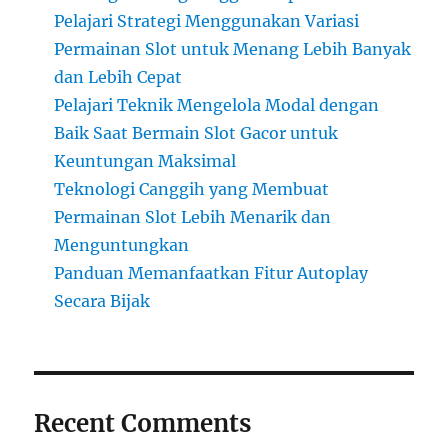
Pelajari Strategi Menggunakan Variasi
Permainan Slot untuk Menang Lebih Banyak
dan Lebih Cepat
Pelajari Teknik Mengelola Modal dengan
Baik Saat Bermain Slot Gacor untuk
Keuntungan Maksimal
Teknologi Canggih yang Membuat
Permainan Slot Lebih Menarik dan
Menguntungkan
Panduan Memanfaatkan Fitur Autoplay
Secara Bijak
Recent Comments