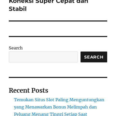
Koneksi Super Cepat dan
Stabil
Search
SEARCH
Recent Posts
Temukan Situs Slot Paling Menguntungkan
yang Menawarkan Bonus Melimpah dan
Peluang Menang Tinggi Setiap Saat