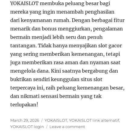
YOKAISLOT membuka peluang besar bagi
mereka yang ingin menambah penghasilan
dari kenyamanan rumah. Dengan berbagai fitur
menarik dan bonus menggiurkan, pengalaman
bermain menjadi lebih seru dan penuh
tantangan. Tidak hanya menyajikan slot gacor
yang sering memberikan kemenangan, tetapi
juga memberikan rasa aman dan nyaman saat
mengelola dana. Kini saatnya bergabung dan
buktikan sendiri keunggulan situs slot
terpercaya ini, raih peluang kemenangan besar,
dan nikmati sensasi bermain yang tak
terlupakan!
Posted
Tags
March 29, 2026
YOKAISLOT
,
YOKAISLOT link alternatif
,
on
on
YOKAISLOT login
Leave a comment
Kuasai