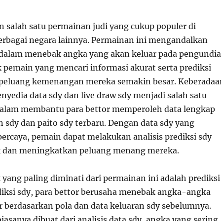
 salah satu permainan judi yang cukup populer di
erbagai negara lainnya. Permainan ini mengandalkan
dalam menebak angka yang akan keluar pada pengundi
k pemain yang mencari informasi akurat serta prediksi
r peluang kemenangan mereka semakin besar. Keberadaa
enyedia data sdy dan live draw sdy menjadi salah satu
dalam membantu para bettor memperoleh data lengkap
n sdy dan paito sdy terbaru. Dengan data sdy yang
percaya, pemain dapat melakukan analisis prediksi sdy
ik dan meningkatkan peluang menang mereka.
 yang paling diminati dari permainan ini adalah prediksi
ediksi sdy, para bettor berusaha menebak angka-angka
r berdasarkan pola dan data keluaran sdy sebelumnya.
 biasanya dibuat dari analisis data sdy, angka yang sering