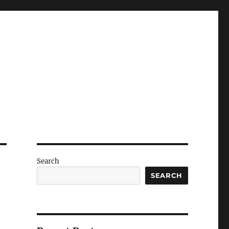
Search
SEARCH
l