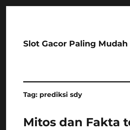
Slot Gacor Paling Mud
Tag:
prediksi sdy
Mitos dan Fakta t