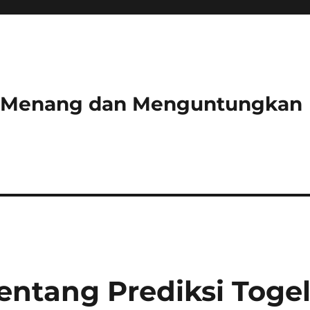
ah Menang dan Menguntungkan
entang Prediksi Toge