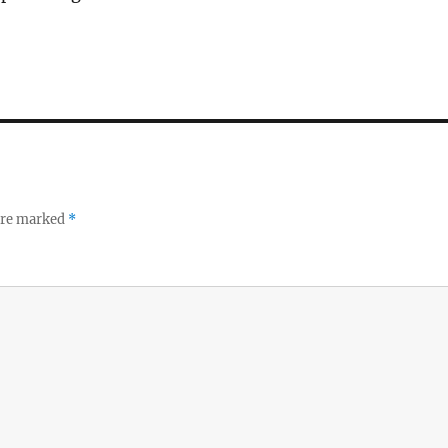
 are marked
*