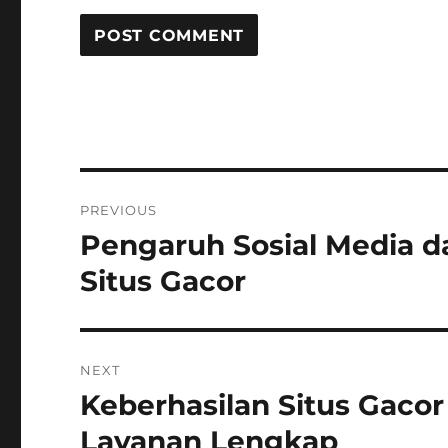
Post
PREVIOUS
navigation
Pengaruh Sosial Media d
Previous
post:
Situs Gacor
NEXT
Keberhasilan Situs Gacor
Next
post:
Layanan Lengkap