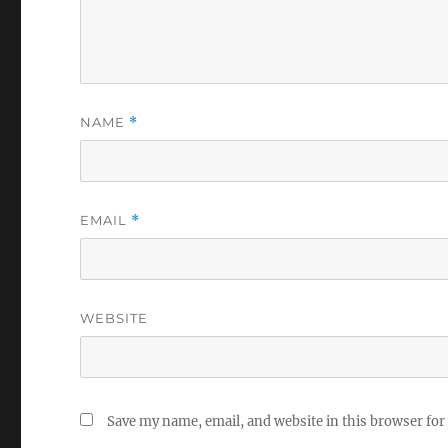
NAME
*
EMAIL
*
WEBSITE
Save my name, email, and website in this browser for