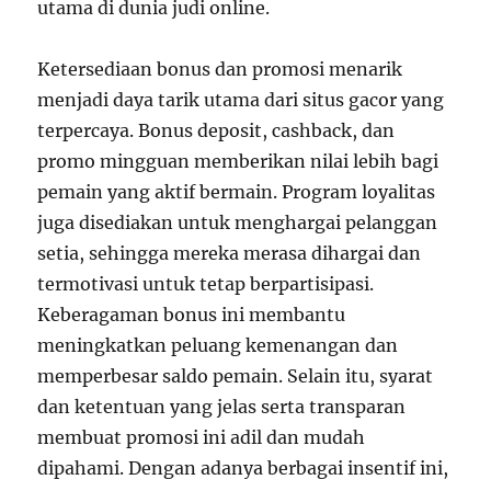
utama di dunia judi online.
Ketersediaan bonus dan promosi menarik
menjadi daya tarik utama dari situs gacor yang
terpercaya. Bonus deposit, cashback, dan
promo mingguan memberikan nilai lebih bagi
pemain yang aktif bermain. Program loyalitas
juga disediakan untuk menghargai pelanggan
setia, sehingga mereka merasa dihargai dan
termotivasi untuk tetap berpartisipasi.
Keberagaman bonus ini membantu
meningkatkan peluang kemenangan dan
memperbesar saldo pemain. Selain itu, syarat
dan ketentuan yang jelas serta transparan
membuat promosi ini adil dan mudah
dipahami. Dengan adanya berbagai insentif ini,