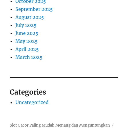
October 2025
September 2025
August 2025
July 2025
June 2025
May 2025
April 2025
March 2025
Categories
Uncategorized
Slot Gacor Paling Mudah Menang dan Menguntungkan