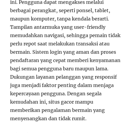
ini. Pengguna dapat mengakses melalui
berbagai perangkat, seperti ponsel, tablet,
maupun komputer, tanpa kendala berarti.
Tampilan antarmuka yang user-friendly
memudahkan navigasi, sehingga pemain tidak
perlu repot saat melakukan transaksi atau
bermain. Sistem login yang aman dan proses
pendaftaran yang cepat memberi kenyamanan
bagi semua pengguna baru maupun lama.
Dukungan layanan pelanggan yang responsif
juga menjadi faktor penting dalam menjaga
kepercayaan pengguna. Dengan segala
kemudahan ini, situs gacor mampu
memberikan pengalaman bermain yang
menyenangkan dan tidak rumit.