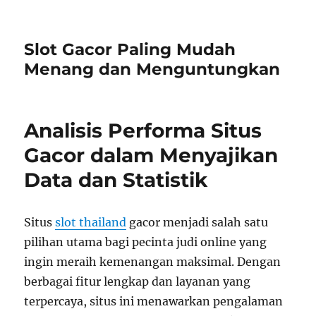
Slot Gacor Paling Mudah
Menang dan Menguntungkan
Analisis Performa Situs
Gacor dalam Menyajikan
Data dan Statistik
Situs
slot thailand
gacor menjadi salah satu
pilihan utama bagi pecinta judi online yang
ingin meraih kemenangan maksimal. Dengan
berbagai fitur lengkap dan layanan yang
terpercaya, situs ini menawarkan pengalaman