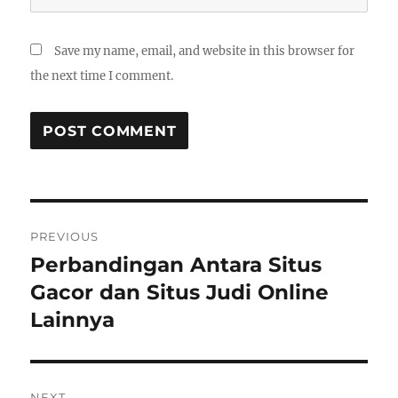
Save my name, email, and website in this browser for
the next time I comment.
Post
PREVIOUS
navigation
Perbandingan Antara Situs
Previous
post:
Gacor dan Situs Judi Online
Lainnya
NEXT