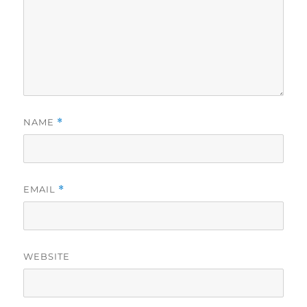
NAME
*
EMAIL
*
WEBSITE