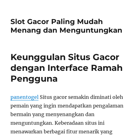
Slot Gacor Paling Mudah
Menang dan Menguntungkan
Keunggulan Situs Gacor
dengan Interface Ramah
Pengguna
panentogel
Situs gacor semakin diminati oleh
pemain yang ingin mendapatkan pengalaman
bermain yang menyenangkan dan
menguntungkan. Keberadaan situs ini
menawarkan berbagai fitur menarik yang