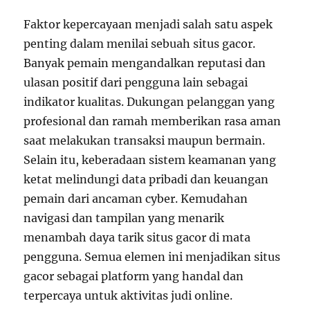
Faktor kepercayaan menjadi salah satu aspek
penting dalam menilai sebuah situs gacor.
Banyak pemain mengandalkan reputasi dan
ulasan positif dari pengguna lain sebagai
indikator kualitas. Dukungan pelanggan yang
profesional dan ramah memberikan rasa aman
saat melakukan transaksi maupun bermain.
Selain itu, keberadaan sistem keamanan yang
ketat melindungi data pribadi dan keuangan
pemain dari ancaman cyber. Kemudahan
navigasi dan tampilan yang menarik
menambah daya tarik situs gacor di mata
pengguna. Semua elemen ini menjadikan situs
gacor sebagai platform yang handal dan
terpercaya untuk aktivitas judi online.