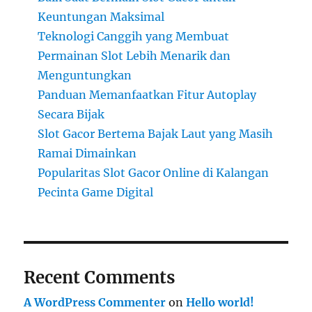
Keuntungan Maksimal
Teknologi Canggih yang Membuat
Permainan Slot Lebih Menarik dan
Menguntungkan
Panduan Memanfaatkan Fitur Autoplay
Secara Bijak
Slot Gacor Bertema Bajak Laut yang Masih
Ramai Dimainkan
Popularitas Slot Gacor Online di Kalangan
Pecinta Game Digital
Recent Comments
A WordPress Commenter
on
Hello world!