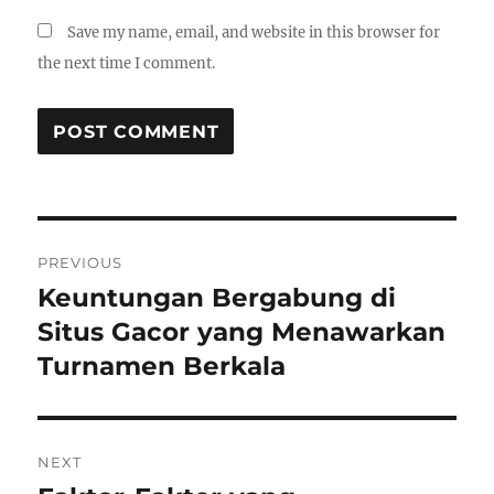
Save my name, email, and website in this browser for
the next time I comment.
Post
PREVIOUS
navigation
Keuntungan Bergabung di
Previous
post:
Situs Gacor yang Menawarkan
Turnamen Berkala
NEXT