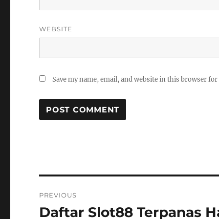
WEBSITE
Save my name, email, and website in this browser for
Post
PREVIOUS
navigation
Daftar Slot88 Terpanas H
Previous