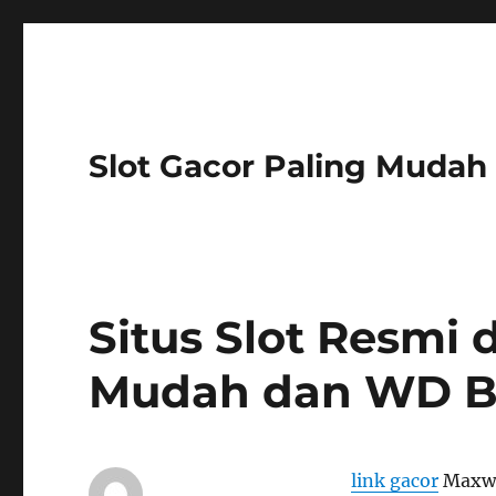
Slot Gacor Paling Mud
Situs Slot Resmi
Mudah dan WD B
link gacor
Maxwin