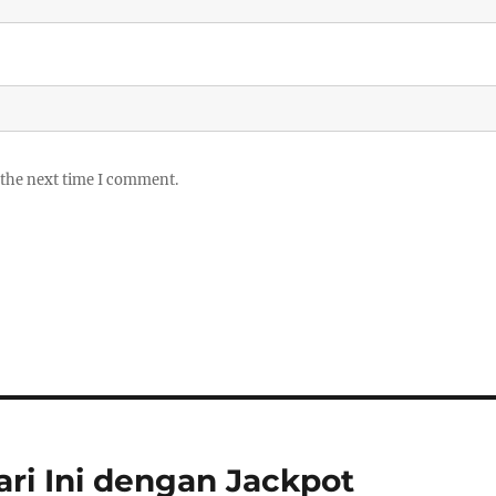
 the next time I comment.
ari Ini dengan Jackpot