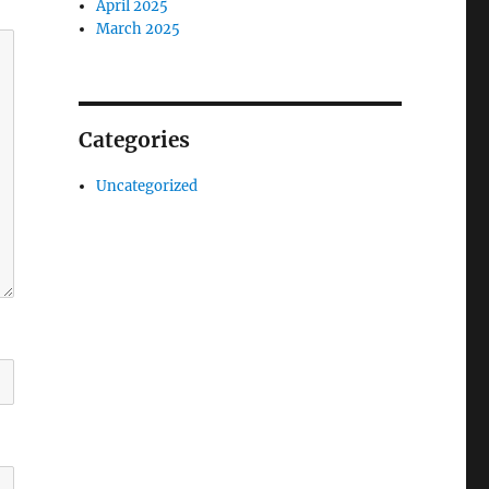
April 2025
March 2025
Categories
Uncategorized