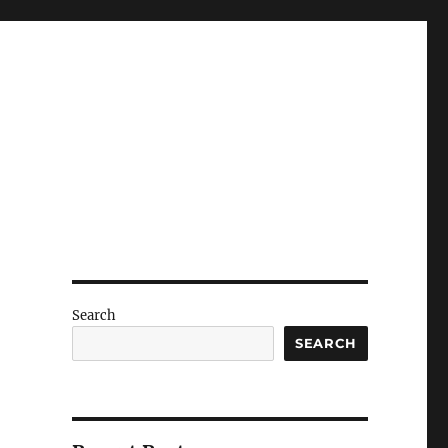
Search
SEARCH