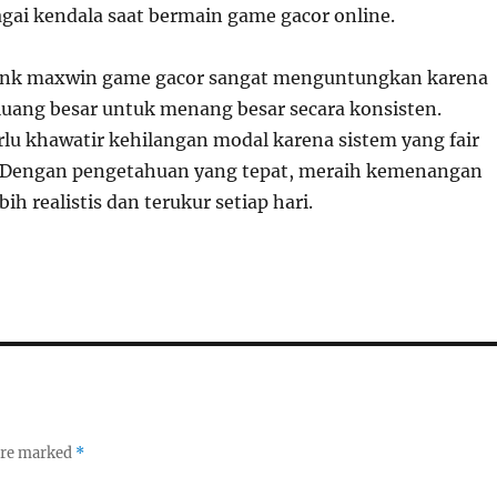
gai kendala saat bermain game gacor online.
nk maxwin game gacor sangat menguntungkan karena
ang besar untuk menang besar secara konsisten.
rlu khawatir kehilangan modal karena sistem yang fair
. Dengan pengetahuan yang tepat, meraih kemenangan
ih realistis dan terukur setiap hari.
 are marked
*