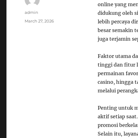
online yang men
Author
admin
didukung oleh s
Posted
March 27, 2026
lebih percaya di
on
besar semakin t
juga terjamin s
Faktor utama da
tinggi dan fit
permainan favori
casino, hingga 
melalui perangka
Penting untuk m
aktif setiap saa
promosi berkel
Selain itu, lay