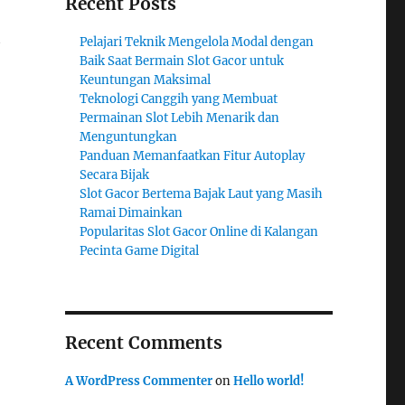
Recent Posts
t
Pelajari Teknik Mengelola Modal dengan
Baik Saat Bermain Slot Gacor untuk
Keuntungan Maksimal
Teknologi Canggih yang Membuat
Permainan Slot Lebih Menarik dan
Menguntungkan
Panduan Memanfaatkan Fitur Autoplay
Secara Bijak
Slot Gacor Bertema Bajak Laut yang Masih
Ramai Dimainkan
Popularitas Slot Gacor Online di Kalangan
Pecinta Game Digital
Recent Comments
A WordPress Commenter
on
Hello world!