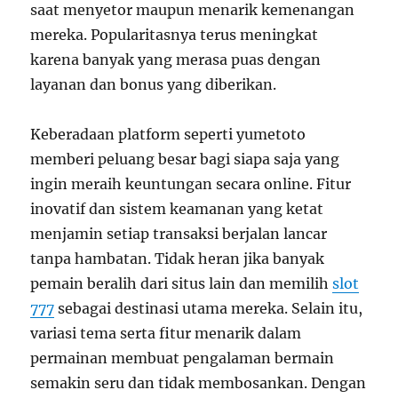
saat menyetor maupun menarik kemenangan
mereka. Popularitasnya terus meningkat
karena banyak yang merasa puas dengan
layanan dan bonus yang diberikan.
Keberadaan platform seperti yumetoto
memberi peluang besar bagi siapa saja yang
ingin meraih keuntungan secara online. Fitur
inovatif dan sistem keamanan yang ketat
menjamin setiap transaksi berjalan lancar
tanpa hambatan. Tidak heran jika banyak
pemain beralih dari situs lain dan memilih
slot
777
sebagai destinasi utama mereka. Selain itu,
variasi tema serta fitur menarik dalam
permainan membuat pengalaman bermain
semakin seru dan tidak membosankan. Dengan