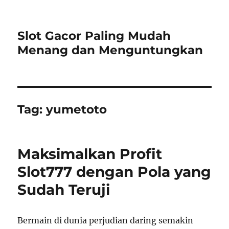
Slot Gacor Paling Mudah
Menang dan Menguntungkan
Tag:
yumetoto
Maksimalkan Profit
Slot777 dengan Pola yang
Sudah Teruji
Bermain di dunia perjudian daring semakin