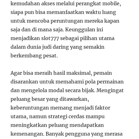
kemudahan akses melalui perangkat mobile,
siapa pun bisa memanfaatkan waktu luang
untuk mencoba peruntungan mereka kapan
saja dan di mana saja. Keunggulan ini
menjadikan slot777 sebagai pilihan utama
dalam dunia judi daring yang semakin
berkembang pesat.
Agar bisa meraih hasil maksimal, pemain
disarankan untuk memahami pola permainan
dan mengelola modal secara bijak. Mengingat
peluang besar yang ditawarkan,
keberuntungan memang menjadi faktor
utama, namun strategi cerdas mampu
meningkatkan peluang mendapatkan
kemenangan. Banyak pengguna yang merasa