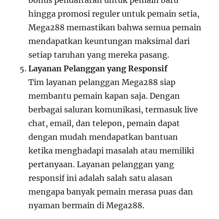
bonus pendaftaran untuk pemain baru
hingga promosi reguler untuk pemain setia,
Mega288 memastikan bahwa semua pemain
mendapatkan keuntungan maksimal dari
setiap taruhan yang mereka pasang.
Layanan Pelanggan yang Responsif
Tim layanan pelanggan Mega288 siap
membantu pemain kapan saja. Dengan
berbagai saluran komunikasi, termasuk live
chat, email, dan telepon, pemain dapat
dengan mudah mendapatkan bantuan
ketika menghadapi masalah atau memiliki
pertanyaan. Layanan pelanggan yang
responsif ini adalah salah satu alasan
mengapa banyak pemain merasa puas dan
nyaman bermain di Mega288.