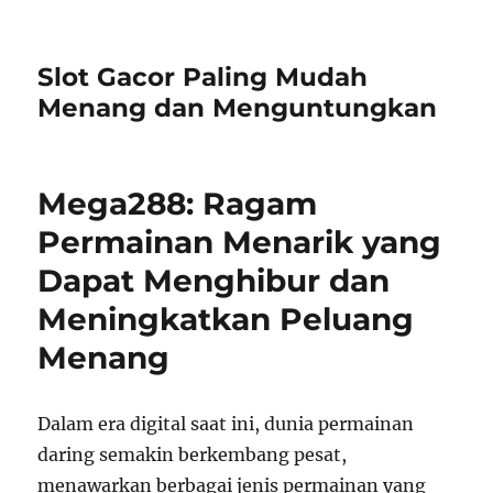
Slot Gacor Paling Mudah
Menang dan Menguntungkan
Mega288: Ragam
Permainan Menarik yang
Dapat Menghibur dan
Meningkatkan Peluang
Menang
Dalam era digital saat ini, dunia permainan
daring semakin berkembang pesat,
menawarkan berbagai jenis permainan yang