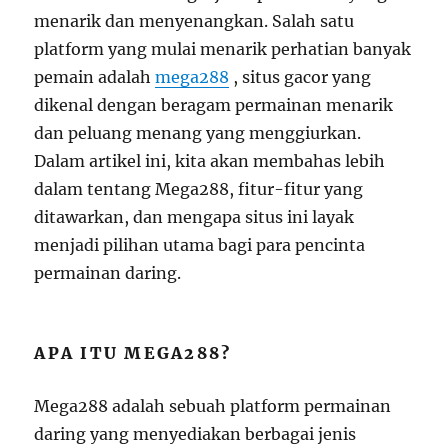
menarik dan menyenangkan. Salah satu
platform yang mulai menarik perhatian banyak
pemain adalah
mega288
, situs gacor yang
dikenal dengan beragam permainan menarik
dan peluang menang yang menggiurkan.
Dalam artikel ini, kita akan membahas lebih
dalam tentang Mega288, fitur-fitur yang
ditawarkan, dan mengapa situs ini layak
menjadi pilihan utama bagi para pencinta
permainan daring.
APA ITU MEGA288?
Mega288 adalah sebuah platform permainan
daring yang menyediakan berbagai jenis