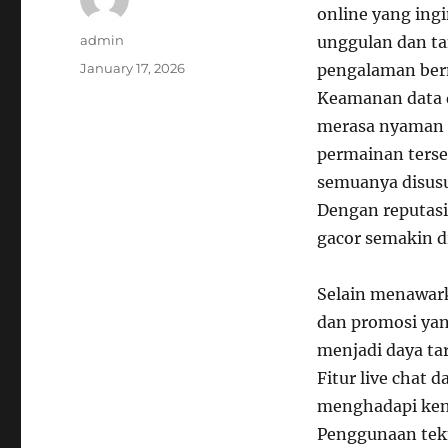
online yang ing
Author
admin
unggulan dan ta
Posted
January 17, 2026
pengalaman ber
on
Keamanan data d
merasa nyaman d
permainan tersed
semuanya disus
Dengan reputasi
gacor semakin d
Selain menawark
dan promosi yan
menjadi daya t
Fitur live chat
menghadapi kend
Penggunaan tekn