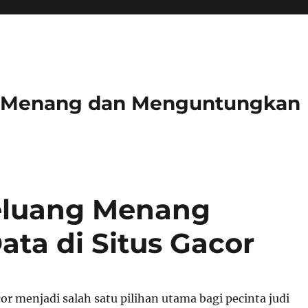
ah Menang dan Menguntungkan
eluang Menang
Data di Situs Gacor
or menjadi salah satu pilihan utama bagi pecinta judi