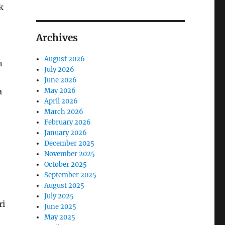
k
Archives
August 2026
n
July 2026
June 2026
a
May 2026
April 2026
March 2026
February 2026
January 2026
December 2025
November 2025
October 2025
September 2025
August 2025
July 2025
ri
June 2025
May 2025