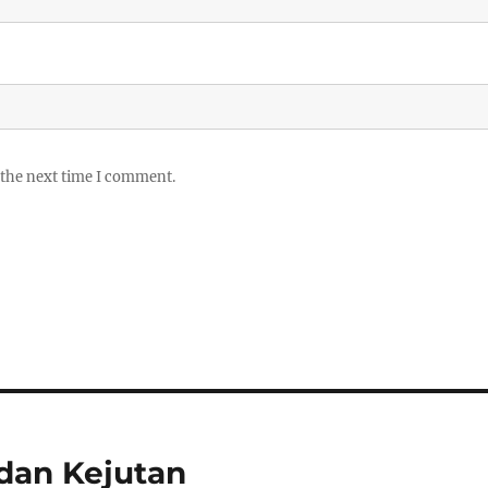
 the next time I comment.
dan Kejutan