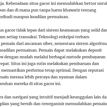
aja. Keberadaan situs gacor ini memudahkan bettor untu
un dan di mana pun tanpa harus khawatir tentang
pribadi maupun keadilan permainan.
us gacor tidak lepas dari sistem keamanan yang solid da
am setiap transaksi. Teknologi enkripsi terbaru
 pemain dari ancaman siber, sementara sistem algoritm
eadilan permainan. Pemain dapat melakukan deposit
w dengan mudah melalui berbagai metode pembayaran
epat. Situs ini juga rutin melakukan pembaruan dan
 memastikan performa tetap optimal. Dengan reputasi
emain merasa lebih percaya dan nyaman dalam
uhan mereka di situs gacor ini.
 dan navigasi yang intuitif menjadi keunggulan lain da
mpilan yang bersih dan terorganisir memudahkan pemain