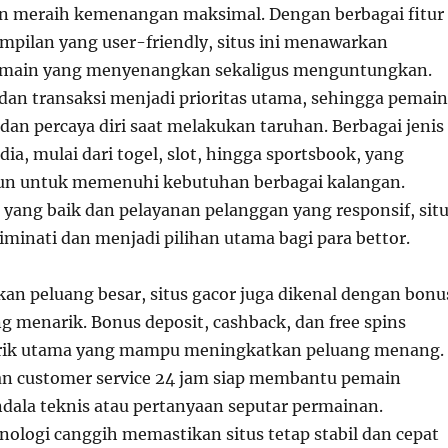
in meraih kemenangan maksimal. Dengan berbagai fitur
mpilan yang user-friendly, situs ini menawarkan
main yang menyenangkan sekaligus menguntungkan.
an transaksi menjadi prioritas utama, sehingga pemain
an percaya diri saat melakukan taruhan. Berbagai jenis
ia, mulai dari togel, slot, hingga sportsbook, yang
un untuk memenuhi kebutuhan berbagai kalangan.
 yang baik dan pelayanan pelanggan yang responsif, sit
iminati dan menjadi pilihan utama bagi para bettor.
an peluang besar, situs gacor juga dikenal dengan bonu
g menarik. Bonus deposit, cashback, dan free spins
arik utama yang mampu meningkatkan peluang menang.
 dan customer service 24 jam siap membantu pemain
ala teknis atau pertanyaan seputar permainan.
ologi canggih memastikan situs tetap stabil dan cepat