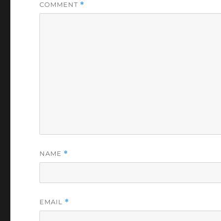
COMMENT
*
NAME
*
EMAIL
*