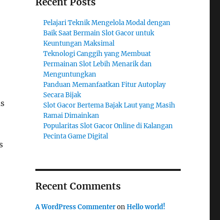
Recent Posts
Pelajari Teknik Mengelola Modal dengan
Baik Saat Bermain Slot Gacor untuk
Keuntungan Maksimal
Teknologi Canggih yang Membuat
Permainan Slot Lebih Menarik dan
Menguntungkan
Panduan Memanfaatkan Fitur Autoplay
Secara Bijak
us
Slot Gacor Bertema Bajak Laut yang Masih
Ramai Dimainkan
Popularitas Slot Gacor Online di Kalangan
Pecinta Game Digital
s
Recent Comments
A WordPress Commenter
on
Hello world!