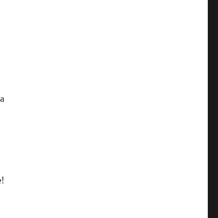
ma
e!