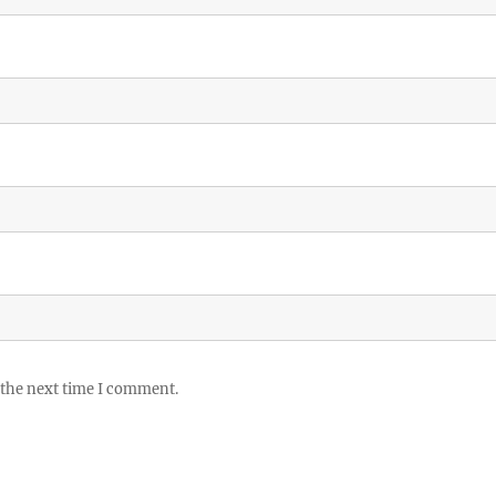
 the next time I comment.