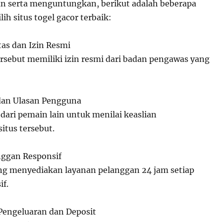
n serta menguntungkan, berikut adalah beberapa
ih situs togel gacor terbaik:
tas dan Izin Resmi
ersebut memiliki izin resmi dari badan pengawas yang
dan Ulasan Pengguna
 dari pemain lain untuk menilai keaslian
situs tersebut.
nggan Responsif
yang menyediakan layanan pelanggan 24 jam setiap
if.
Pengeluaran dan Deposit