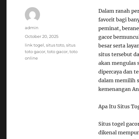
Dalam ranah perm
favorit bagi ba
Author
admin
peminat, berane
Posted
October 20, 2025
gacor bermuncu
on
Tags
link togel
,
situs toto
,
situs
besar serta laya
toto gacor
,
toto gacor
,
toto
situs tersebut da
online
akan mengulas s
dipercaya dan t
dalam memilih s
kemenangan An
Apa Itu Situs To
Situs togel gac
dikenal mempuny