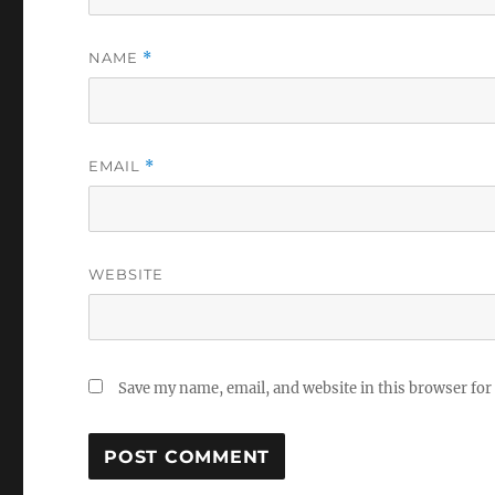
NAME
*
EMAIL
*
WEBSITE
Save my name, email, and website in this browser for