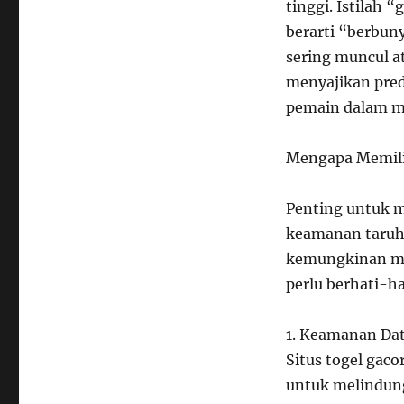
tinggi. Istilah 
berarti “berbun
sering muncul a
menyajikan pred
pemain dalam m
Mengapa Memilih
Penting untuk m
keamanan taruh
kemungkinan me
perlu berhati-h
1. Keamanan Da
Situs togel gac
untuk melindung