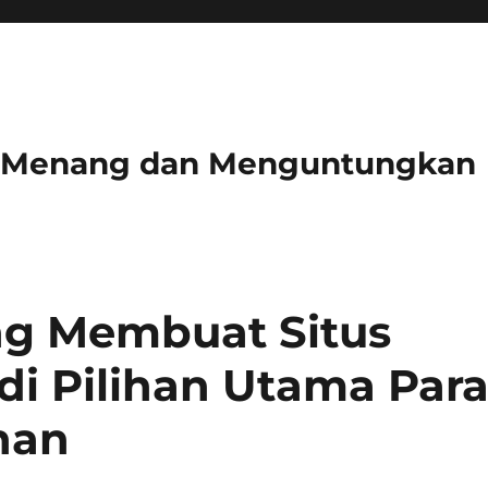
ah Menang dan Menguntungkan
ng Membuat Situs
di Pilihan Utama Par
han