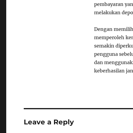
pembayaran yan
melakukan depos
Dengan memilih 
memperoleh keme
semakin diperkua
pengguna sebelu
dan menggunaka
keberhasilan ja
Leave a Reply