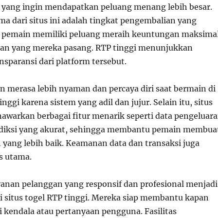
ne yang ingin mendapatkan peluang menang lebih besar.
a dari situs ini adalah tingkat pengembalian yang
a pemain memiliki peluang meraih keuntungan maksima
uhan yang mereka pasang. RTP tinggi menunjukkan
nsparansi dari platform tersebut.
n merasa lebih nyaman dan percaya diri saat bermain di
inggi karena sistem yang adil dan jujur. Selain itu, situs
nawarkan berbagai fitur menarik seperti data pengeluar
ediksi yang akurat, sehingga membantu pemain membua
n yang lebih baik. Keamanan data dan transaksi juga
s utama.
yanan pelanggan yang responsif dan profesional menjadi
ri situs togel RTP tinggi. Mereka siap membantu kapan
 kendala atau pertanyaan pengguna. Fasilitas