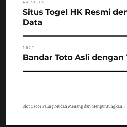
PREVIOUS
navigation
Situs Togel HK Resmi de
Previous
post:
Data
NEXT
Bandar Toto Asli dengan 
Next
post:
Slot Gacor Paling Mudah Menang dan Menguntungkan