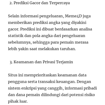
Prediksi Gacor dan Terpercaya
Selain informasi pengeluaran, Meme4D juga
memberikan prediksi angka yang diyakini
gacor. Prediksi ini dibuat berdasarkan analisa
statistik dan pola angka dari pengeluaran
sebelumnya, sehingga para pemain merasa
lebih yakin saat melakukan taruhan.
Keamanan dan Privasi Terjamin
Situs ini memprioritaskan keamanan data
pengguna serta transaksi keuangan. Dengan
sistem enkripsi yang canggih, informasi pribadi
dan dana pemain dilindungi dari potensi risiko
pihak luar.