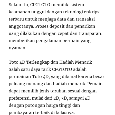
Selain itu, CPGTOTO memiliki sistem
keamanan unggul dengan teknologi enkripsi
terbaru untuk menjaga data dan transaksi
anggotanya. Proses deposit dan penarikan
uang dilakukan dengan cepat dan transparan,
memberikan pengalaman bermain yang
nyaman.
Toto 4D Terlengkap dan Hadiah Menarik
Salah satu daya tarik CPGTOTO adalah
permainan Toto 4D, yang dikenal karena besar
peluang menang dan hadiah menarik. Pemain
dapat memilih jenis taruhan sesuai dengan
preferensi, mulai dari 2D, 3D, sampai 4D
dengan potongan harga tinggi dan
pembayaran terbaik di kelasnya.