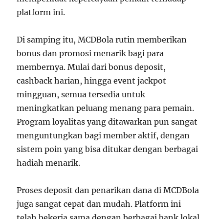
platform ini.
Di samping itu, MCDBola rutin memberikan
bonus dan promosi menarik bagi para
membernya. Mulai dari bonus deposit,
cashback harian, hingga event jackpot
mingguan, semua tersedia untuk
meningkatkan peluang menang para pemain.
Program loyalitas yang ditawarkan pun sangat
menguntungkan bagi member aktif, dengan
sistem poin yang bisa ditukar dengan berbagai
hadiah menarik.
Proses deposit dan penarikan dana di MCDBola
juga sangat cepat dan mudah. Platform ini
telah bekerja sama dengan berbagai bank lokal