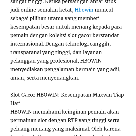
sangat tinggi. Ketika persaingan antar situs
judi online semakin ketat,
Hbowin
muncul
sebagai pilihan utama yang memberi
kesempatan besar untuk menang kepada para
pemain dengan koleksi slot gacor berstandar
internasional. Dengan teknologi canggih,
transparansi yang tinggi, dan layanan
pelanggan yang profesional, HBOWIN
menyediakan pengalaman bermain yang adil,
aman, serta menyenangkan.
Slot Gacor HBOWIN: Kesempatan Maxwin Tiap
Hari
HBOWIN memahami keinginan pemain akan
permainan slot dengan RTP yang tinggi serta
peluang menang yang maksimal. Oleh karena