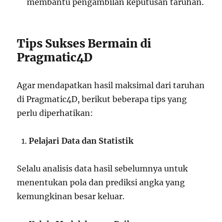
membantu pengambilan keputusan taruhan.
Tips Sukses Bermain di
Pragmatic4D
Agar mendapatkan hasil maksimal dari taruhan
di Pragmatic4D, berikut beberapa tips yang
perlu diperhatikan:
Pelajari Data dan Statistik
Selalu analisis data hasil sebelumnya untuk
menentukan pola dan prediksi angka yang
kemungkinan besar keluar.