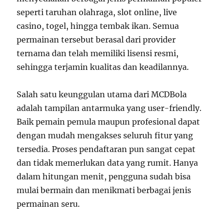
seperti taruhan olahraga, slot online, live
casino, togel, hingga tembak ikan. Semua
permainan tersebut berasal dari provider
ternama dan telah memiliki lisensi resmi,
sehingga terjamin kualitas dan keadilannya.
Salah satu keunggulan utama dari MCDBola
adalah tampilan antarmuka yang user-friendly.
Baik pemain pemula maupun profesional dapat
dengan mudah mengakses seluruh fitur yang
tersedia. Proses pendaftaran pun sangat cepat
dan tidak memerlukan data yang rumit. Hanya
dalam hitungan menit, pengguna sudah bisa
mulai bermain dan menikmati berbagai jenis
permainan seru.