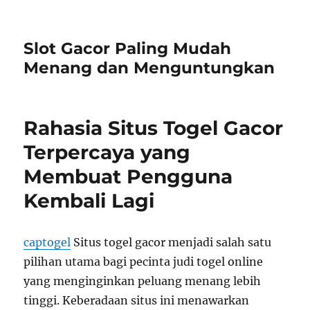
Slot Gacor Paling Mudah
Menang dan Menguntungkan
Rahasia Situs Togel Gacor
Terpercaya yang
Membuat Pengguna
Kembali Lagi
captogel
Situs togel gacor menjadi salah satu
pilihan utama bagi pecinta judi togel online
yang menginginkan peluang menang lebih
tinggi. Keberadaan situs ini menawarkan