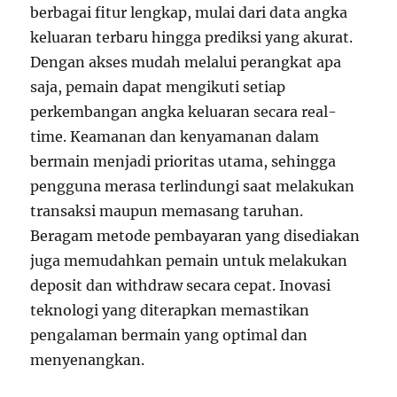
berbagai fitur lengkap, mulai dari data angka
keluaran terbaru hingga prediksi yang akurat.
Dengan akses mudah melalui perangkat apa
saja, pemain dapat mengikuti setiap
perkembangan angka keluaran secara real-
time. Keamanan dan kenyamanan dalam
bermain menjadi prioritas utama, sehingga
pengguna merasa terlindungi saat melakukan
transaksi maupun memasang taruhan.
Beragam metode pembayaran yang disediakan
juga memudahkan pemain untuk melakukan
deposit dan withdraw secara cepat. Inovasi
teknologi yang diterapkan memastikan
pengalaman bermain yang optimal dan
menyenangkan.