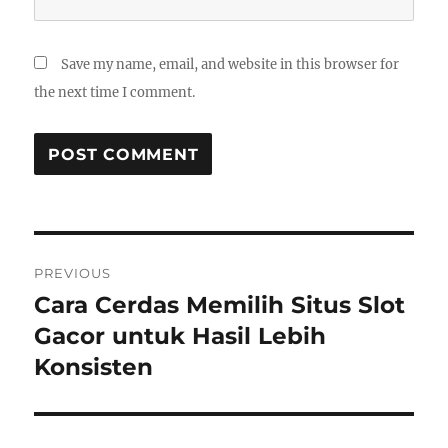
Save my name, email, and website in this browser for
the next time I comment.
Post
PREVIOUS
navigation
Cara Cerdas Memilih Situs Slot
Previous
post:
Gacor untuk Hasil Lebih
Konsisten