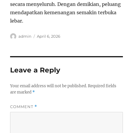
secara menyeluruh. Dengan demikian, peluang
mendapatkan kemenangan semakin terbuka
lebar.
Author
Posted
admin
April 6, 2026
on
Leave a Reply
Your email address will not be published.
Required fields
are marked
*
COMMENT
*