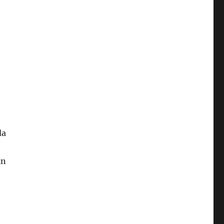
da
an