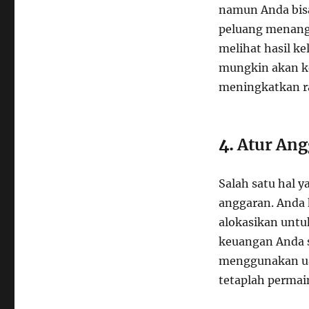
namun Anda bis
peluang menang.
melihat hasil 
mungkin akan ke
meningkatkan ra
4.
Atur Ang
Salah satu hal y
anggaran. Anda
alokasikan unt
keuangan Anda s
menggunakan uan
tetaplah permai