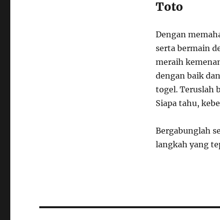
Toto
Dengan memahami
serta bermain d
meraih kemenan
dengan baik dan
togel. Teruslah
Siapa tahu, keb
Bergabunglah se
langkah yang te