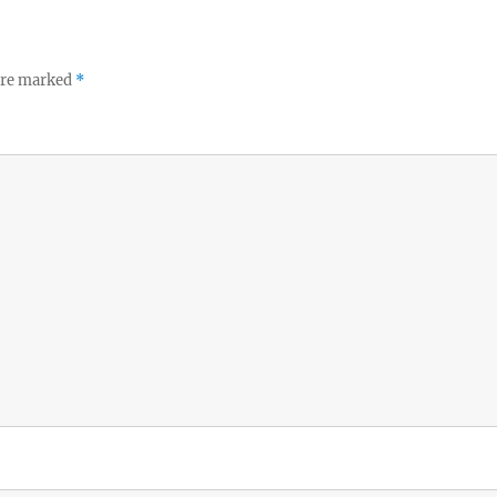
 are marked
*