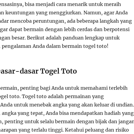
ensasinya, bisa menjadi cara menarik untuk meraih
dan keuntungan yang menggiurkan. Namun, agar Anda
adar mencoba peruntungan, ada beberapa langkah yang
agar dapat bermain dengan lebih cerdas dan berpotensi
an besar. Berikut adalah panduan lengkap untuk
pengalaman Anda dalam bermain togel toto!
asar-dasar Togel Toto
ermain, penting bagi Anda untuk memahami terlebih
ogel toto. Togel toto adalah permainan yang
nda untuk menebak angka yang akan keluar di undian.
 angka yang tepat, Anda bisa mendapatkan hadiah yang
n, penting untuk selalu bermain dengan bijak dan janga
arapan yang terlalu tinggi. Ketahui peluang dan risiko