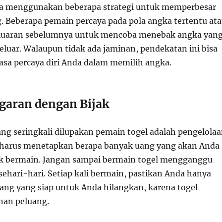
a menggunakan beberapa strategi untuk memperbesar
 Beberapa pemain percaya pada pola angka tertentu at
keluaran sebelumnya untuk mencoba menebak angka yan
luar. Walaupun tidak ada jaminan, pendekatan ini bisa
sa percaya diri Anda dalam memilih angka.
garan dengan Bijak
ang seringkali dilupakan pemain togel adalah pengelola
 harus menetapkan berapa banyak uang yang akan Anda
uk bermain. Jangan sampai bermain togel mengganggu
ehari-hari. Setiap kali bermain, pastikan Anda hanya
g yang siap untuk Anda hilangkan, karena togel
nan peluang.