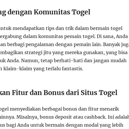
g dengan Komunitas Togel
 untuk mendapatkan tips dan trik dalam bermain togel
ergabung dalam komunitas pemain togel. Di sana, Anda
 dan berbagi pengalaman dengan pemain lain. Banyak jug
bagikan strategi jitu yang mereka gunakan, yang bisa
tuk Anda. Namun, tetap berhati-hati dan jangan mudah
 klaim-klaim yang terlalu fantastis.
an Fitur dan Bonus dari Situs Togel
togel menyediakan berbagai bonus dan fitur menarik
innya. Misalnya, bonus deposit atau cashback. Ini adala
us bagi Anda untuk bermain dengan modal yang lebih