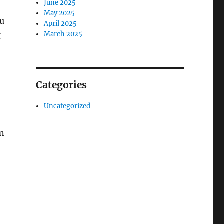
June 2025
May 2025
au
April 2025
g
March 2025
Categories
Uncategorized
an