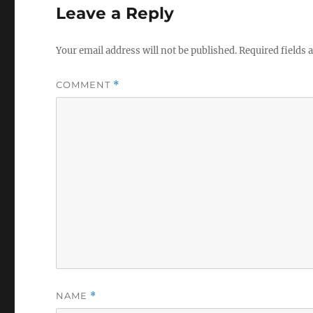
Leave a Reply
Your email address will not be published.
Required fields
COMMENT
*
NAME
*