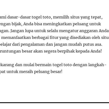
 dasar-dasar togel toto, memilih situs yang tepat,
engan bijak, Anda bisa meningkatkan peluang untuk
gan. Jangan lupa untuk selalu mengatur anggaran Anda
 memanfaatkan berbagai fitur yang disediakan oleh situ
 belajar dari pengalaman dan jangan mudah putus asa.
eruntungan besar akan segera berpihak kepada Anda!
karang dan mulai bermain togel toto dengan langkah-
pat untuk meraih peluang besar!