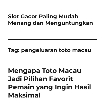
Slot Gacor Paling Mudah
Menang dan Menguntungkan
Tag:
pengeluaran toto macau
Mengapa Toto Macau
Jadi Pilihan Favorit
Pemain yang Ingin Hasil
Maksimal