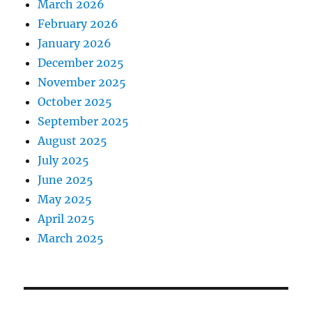
March 2026
February 2026
January 2026
December 2025
November 2025
October 2025
September 2025
August 2025
July 2025
June 2025
May 2025
April 2025
March 2025