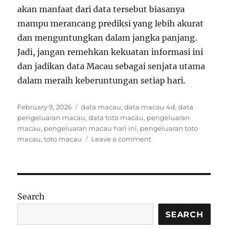
akan manfaat dari data tersebut biasanya
mampu merancang prediksi yang lebih akurat
dan menguntungkan dalam jangka panjang.
Jadi, jangan remehkan kekuatan informasi ini
dan jadikan data Macau sebagai senjata utama
dalam meraih keberuntungan setiap hari.
Posted
Tags
February 9, 2026
data macau
,
data macau 4d
,
data
on
pengeluaran macau
,
data toto macau
,
pengeluaran
macau
,
pengeluaran macau hari ini
,
pengeluaran toto
on
macau
,
toto macau
Leave a comment
Mengapa
Toto
Macau
Jadi
Pilihan
Search
Favorit
Pemain
SEARCH
yang