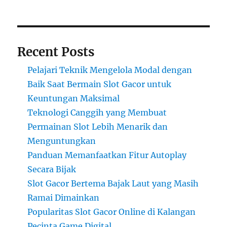
Ingin
Hasil
Maksimal
Recent Posts
Pelajari Teknik Mengelola Modal dengan
Baik Saat Bermain Slot Gacor untuk
Keuntungan Maksimal
Teknologi Canggih yang Membuat
Permainan Slot Lebih Menarik dan
Menguntungkan
Panduan Memanfaatkan Fitur Autoplay
Secara Bijak
Slot Gacor Bertema Bajak Laut yang Masih
Ramai Dimainkan
Popularitas Slot Gacor Online di Kalangan
Pecinta Game Digital