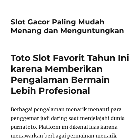
Slot Gacor Paling Mudah
Menang dan Menguntungkan
Toto Slot Favorit Tahun Ini
karena Memberikan
Pengalaman Bermain
Lebih Profesional
Berbagai pengalaman menarik menanti para
penggemar judi daring saat menjelajahi dunia
purnatoto. Platform ini dikenal luas karena
menawarkan berbagai permainan menarik