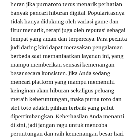
heran jika purnatoto terus menarik perhatian
banyak pencari hiburan digital. Popularitasnya
tidak hanya didukung oleh variasi game dan
fitur menarik, tetapi juga oleh reputasi sebagai
tempat yang aman dan terpercaya. Para pecinta
judi daring kini dapat merasakan pengalaman
berbeda saat memanfaatkan layanan ini, yang
mampu memberikan sensasi kemenangan
besar secara konsisten. Jika Anda sedang
mencari platform yang mampu memenuhi
keinginan akan hiburan sekaligus peluang
meraih keberuntungan, maka purna toto dan
slot toto adalah pilihan terbaik yang patut
dipertimbangkan. Keberhasilan Anda menanti
di sini, jadi jangan ragu untuk mencoba
peruntungan dan raih kemenangan besar hari