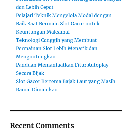
dan Lebih Cepat
Pelajari Teknik Mengelola Modal dengan
Baik Saat Bermain Slot Gacor untuk
Keuntungan Maksimal
Teknologi Canggih yang Membuat
Permainan Slot Lebih Menarik dan
Menguntungkan
Panduan Memanfaatkan Fitur Autoplay
Secara Bijak
Slot Gacor Bertema Bajak Laut yang Masih
Ramai Dimainkan
Recent Comments