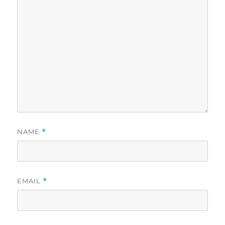
NAME
*
EMAIL
*