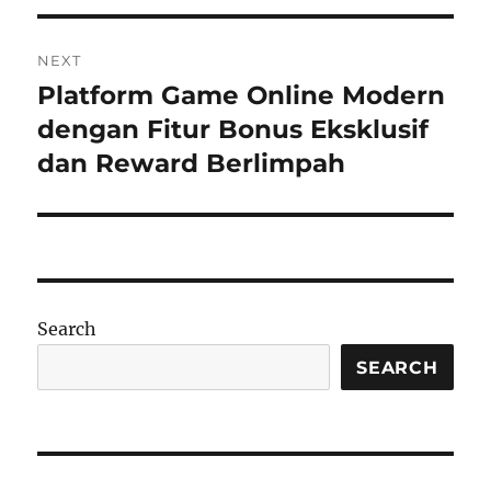
NEXT
Platform Game Online Modern
Next
post:
dengan Fitur Bonus Eksklusif
dan Reward Berlimpah
Search
SEARCH