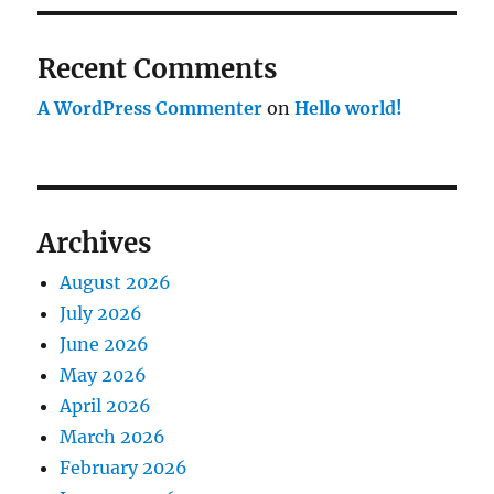
Recent Comments
A WordPress Commenter
on
Hello world!
Archives
August 2026
July 2026
June 2026
May 2026
April 2026
March 2026
February 2026