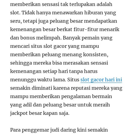
memberikan sensasi tak terlupakan adalah
slot. Tidak hanya menawarkan hiburan yang
seru, tetapi juga peluang besar mendapatkan
kemenangan besar berkat fitur-fitur menarik
dan bonus melimpah. Banyak pemain yang
mencari situs slot gacor yang mampu
memberikan peluang menang konsisten,
sehingga mereka bisa merasakan sensasi
kemenangan setiap hari tanpa harus
menunggu waktu lama. Situs
slot gacor hari ini
semakin diminati karena reputasi mereka yang
mampu memberikan pengalaman bermain
yang adil dan peluang besar untuk meraih
jackpot besar kapan saja.
Para penggemar judi daring kini semakin