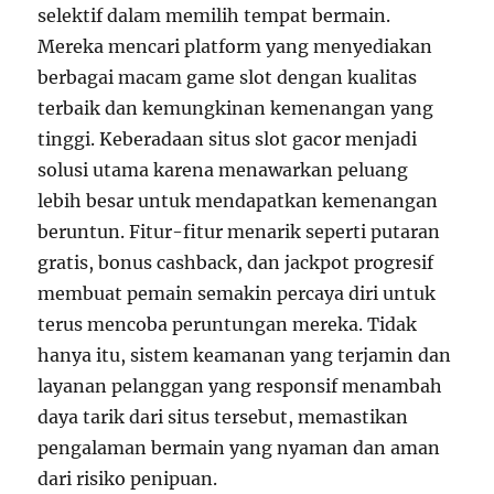
selektif dalam memilih tempat bermain.
Mereka mencari platform yang menyediakan
berbagai macam game slot dengan kualitas
terbaik dan kemungkinan kemenangan yang
tinggi. Keberadaan situs slot gacor menjadi
solusi utama karena menawarkan peluang
lebih besar untuk mendapatkan kemenangan
beruntun. Fitur-fitur menarik seperti putaran
gratis, bonus cashback, dan jackpot progresif
membuat pemain semakin percaya diri untuk
terus mencoba peruntungan mereka. Tidak
hanya itu, sistem keamanan yang terjamin dan
layanan pelanggan yang responsif menambah
daya tarik dari situs tersebut, memastikan
pengalaman bermain yang nyaman dan aman
dari risiko penipuan.