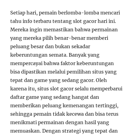
Setiap hari, pemain berlomba-lomba mencari
tahu info terbaru tentang slot gacor hari ini.
Mereka ingin memastikan bahwa permainan
yang mereka pilih benar-benar memberi
peluang besar dan bukan sekadar
keberuntungan semata. Banyak yang
mempercayai bahwa faktor keberuntungan
bisa dipastikan melalui pemilihan situs yang
tepat dan game yang sedang gacor. Oleh
karena itu, situs slot gacor selalu memperbarui
daftar game yang sedang hangat dan
memberikan peluang kemenangan tertinggi,
sehingga pemain tidak kecewa dan bisa terus
menikmati permainan dengan hasil yang
memuaskan. Dengan strategi yang tepat dan