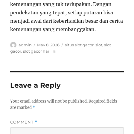
kemenangan yang tak terlupakan. Dengan
pendekatan yang tepat, setiap putaran bisa
menjadi awal dari keberhasilan besar dan cerita
kemenangan yang membanggakan.
Author
Posted
Tags
admin
May 8, 2026
situs slot gacor
,
slot
,
slot
on
gacor
,
slot gacor hari ini
Leave a Reply
Your email address will not be published.
Required fields
are marked
*
COMMENT
*