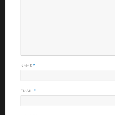
NAME
*
EMAIL
*