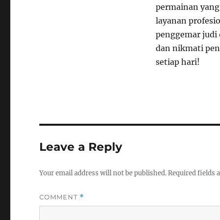
permainan yang
layanan profesio
penggemar judi o
dan nikmati pe
setiap hari!
Leave a Reply
Your email address will not be published.
Required fields
COMMENT
*