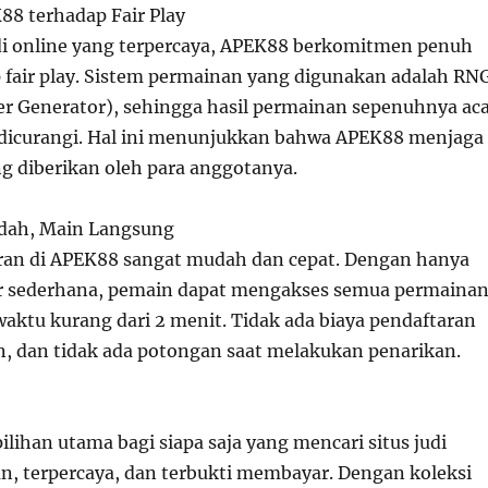
8 terhadap Fair Play
udi online yang terpercaya, APEK88 berkomitmen penuh
p fair play. Sistem permainan yang digunakan adalah RN
 Generator), sehingga hasil permainan sepenuhnya ac
 dicurangi. Hal ini menunjukkan bahwa APEK88 menjaga
g diberikan oleh para anggotanya.
dah, Main Langsung
ran di APEK88 sangat mudah dan cepat. Dengan hanya
ir sederhana, pemain dapat mengakses semua permaina
aktu kurang dari 2 menit. Tidak ada biaya pendaftaran
, dan tidak ada potongan saat melakukan penarikan.
lihan utama bagi siapa saja yang mencari situs judi
n, terpercaya, dan terbukti membayar. Dengan koleksi