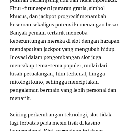
putaran berlangsung adil dan tidak diprediksi.
Fitur-fitur seperti putaran gratis, simbol
khusus, dan jackpot progresif menambah
keseruan sekaligus potensi kemenangan besar.
Banyak pemain tertarik mencoba
keberuntungan mereka di slot dengan harapan
mendapatkan jackpot yang mengubah hidup.
Inovasi dalam pengembangan slot juga
mencakup tema-tema populer, mulai dari
kisah petualangan, film terkenal, hingga
mitologi kuno, sehingga menciptakan
pengalaman bermain yang lebih personal dan
menarik.
Seiring perkembangan teknologi, slot tidak
lagi terbatas pada mesin fisik di kasino