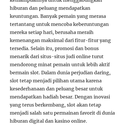
kemampuannya untuk menggabungkan
hiburan dan peluang mendapatkan
keuntungan. Banyak pemain yang merasa
tertantang untuk mencoba keberuntungan
mereka setiap hari, berusaha meraih
kemenangan maksimal dari fitur-fitur yang
tersedia. Selain itu, promosi dan bonus
menarik dari situs-situs judi online turut
mendorong minat pemain untuk lebih aktif
bermain slot. Dalam dunia perjudian daring,
slot tetap menjadi pilihan utama karena
kesederhanaan dan peluang besar untuk
mendapatkan hadiah besar. Dengan inovasi
yang terus berkembang, slot akan tetap
menjadi salah satu permainan favorit di dunia
hiburan digital dan kasino online.