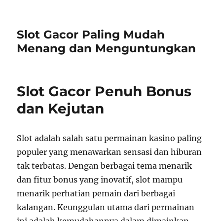
Slot Gacor Paling Mudah
Menang dan Menguntungkan
Slot Gacor Penuh Bonus
dan Kejutan
Slot adalah salah satu permainan kasino paling
populer yang menawarkan sensasi dan hiburan
tak terbatas. Dengan berbagai tema menarik
dan fitur bonus yang inovatif, slot mampu
menarik perhatian pemain dari berbagai
kalangan. Keunggulan utama dari permainan