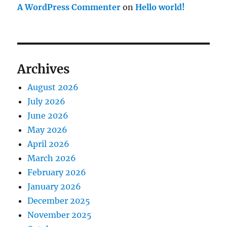
A WordPress Commenter
on
Hello world!
Archives
August 2026
July 2026
June 2026
May 2026
April 2026
March 2026
February 2026
January 2026
December 2025
November 2025