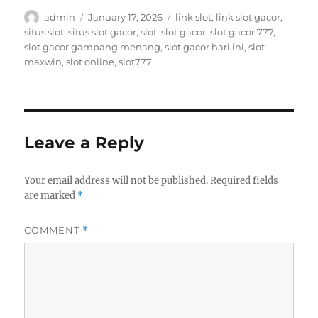
Author
Posted
Tags
admin
January 17, 2026
link slot
,
link slot gacor
,
on
situs slot
,
situs slot gacor
,
slot
,
slot gacor
,
slot gacor 777
,
slot gacor gampang menang
,
slot gacor hari ini
,
slot
maxwin
,
slot online
,
slot777
Leave a Reply
Your email address will not be published.
Required fields
are marked
*
COMMENT
*