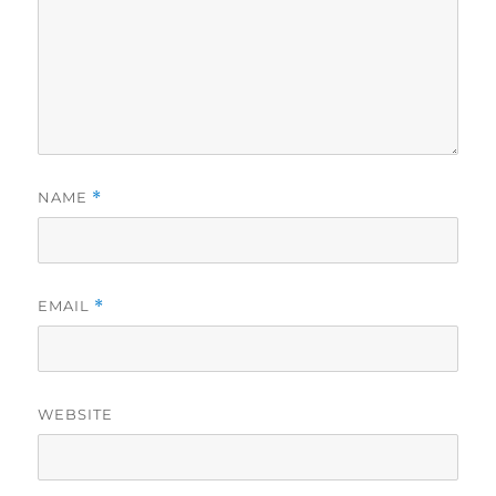
NAME
*
EMAIL
*
WEBSITE