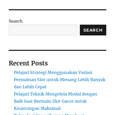
Hiburan
Digital
yang
Bikin
Search
Santai
Makin
SEARCH
Asik
Recent Posts
Pelajari Strategi Menggunakan Variasi
Permainan Slot untuk Menang Lebih Banyak
dan Lebih Cepat
Pelajari Teknik Mengelola Modal dengan
Baik Saat Bermain Slot Gacor untuk
Keuntungan Maksimal