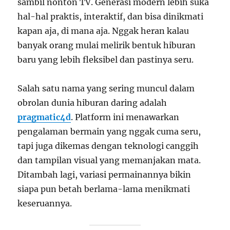
sambil nonton TV. Generasi modern lebih suka
hal-hal praktis, interaktif, dan bisa dinikmati
kapan aja, di mana aja. Nggak heran kalau
banyak orang mulai melirik bentuk hiburan
baru yang lebih fleksibel dan pastinya seru.
Salah satu nama yang sering muncul dalam
obrolan dunia hiburan daring adalah
pragmatic4d
. Platform ini menawarkan
pengalaman bermain yang nggak cuma seru,
tapi juga dikemas dengan teknologi canggih
dan tampilan visual yang memanjakan mata.
Ditambah lagi, variasi permainannya bikin
siapa pun betah berlama-lama menikmati
keseruannya.