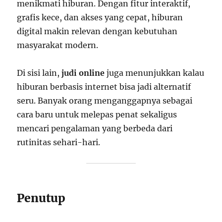
menikmati hiburan. Dengan fitur interaktif,
grafis kece, dan akses yang cepat, hiburan
digital makin relevan dengan kebutuhan
masyarakat modern.
Di sisi lain,
judi online
juga menunjukkan kalau
hiburan berbasis internet bisa jadi alternatif
seru. Banyak orang menganggapnya sebagai
cara baru untuk melepas penat sekaligus
mencari pengalaman yang berbeda dari
rutinitas sehari-hari.
Penutup