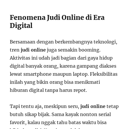
Fenomena Judi Online di Era
Digital
Bersamaan dengan berkembangnya teknologi,
tren
judi online
juga semakin booming.
Aktivitas ini udah jadi bagian dari gaya hidup
digital banyak orang, karena gampang diakses
lewat smartphone maupun laptop. Fleksibilitas
inilah yang bikin orang bisa menikmati
hiburan digital tanpa harus repot.
Tapi tentu aja, meskipun seru,
judi online
tetap
butuh sikap bijak. Sama kayak nonton serial
favorit, kalau nggak tahu batas waktu bisa