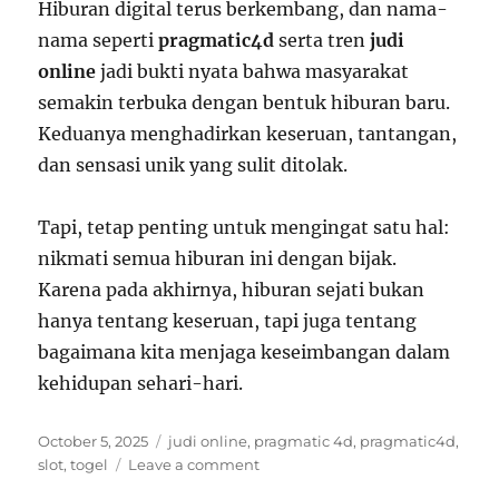
Hiburan digital terus berkembang, dan nama-
nama seperti
pragmatic4d
serta tren
judi
online
jadi bukti nyata bahwa masyarakat
semakin terbuka dengan bentuk hiburan baru.
Keduanya menghadirkan keseruan, tantangan,
dan sensasi unik yang sulit ditolak.
Tapi, tetap penting untuk mengingat satu hal:
nikmati semua hiburan ini dengan bijak.
Karena pada akhirnya, hiburan sejati bukan
hanya tentang keseruan, tapi juga tentang
bagaimana kita menjaga keseimbangan dalam
kehidupan sehari-hari.
Posted
Tags
October 5, 2025
judi online
,
pragmatic 4d
,
pragmatic4d
,
on
on
slot
,
togel
Leave a comment
Tren