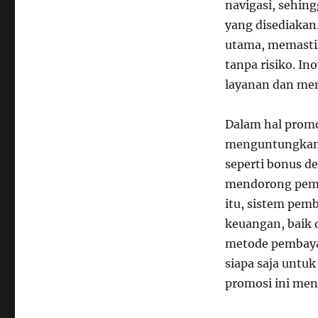
navigasi, sehin
yang disediakan
utama, memastik
tanpa risiko. In
layanan dan me
Dalam hal promo
menguntungkan. 
seperti bonus de
mendorong pemai
itu, sistem pem
keuangan, baik 
metode pembaya
siapa saja untu
promosi ini menj