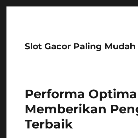
Slot Gacor Paling Mud
Performa Optimal
Memberikan Pen
Terbaik