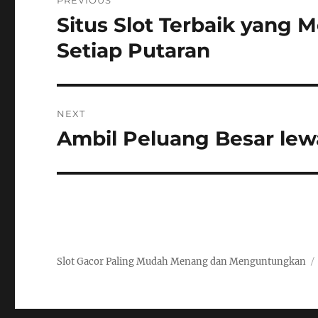
PREVIOUS
navigation
Situs Slot Terbaik yang 
Previous
post:
Setiap Putaran
NEXT
Ambil Peluang Besar lewat
Next
post:
Slot Gacor Paling Mudah Menang dan Menguntungkan