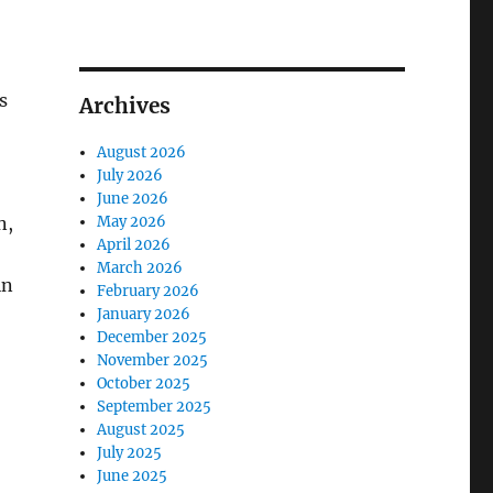
s
Archives
August 2026
July 2026
June 2026
n,
May 2026
April 2026
March 2026
in
February 2026
January 2026
December 2025
November 2025
October 2025
September 2025
August 2025
July 2025
June 2025