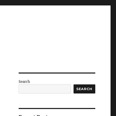
Search
SEARCH