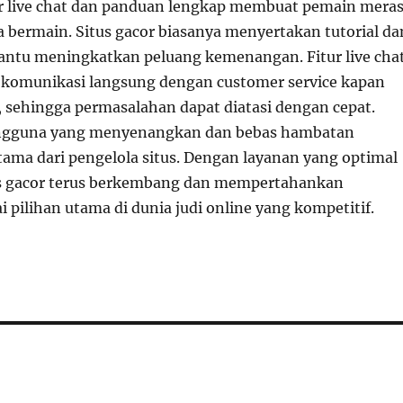
r live chat dan panduan lengkap membuat pemain mera
 bermain. Situs gacor biasanya menyertakan tutorial da
ntu meningkatkan peluang kemenangan. Fitur live cha
omunikasi langsung dengan customer service kapan
, sehingga permasalahan dapat diatasi dengan cepat.
ngguna yang menyenangkan dan bebas hambatan
tama dari pengelola situs. Dengan layanan yang optimal
us gacor terus berkembang dan mempertahankan
i pilihan utama di dunia judi online yang kompetitif.