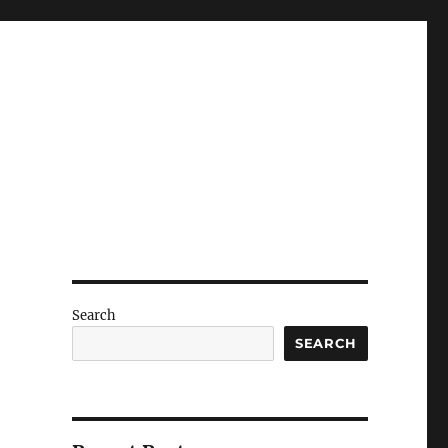
Search
SEARCH