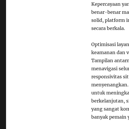
Kepercayaan yan
benar-benar ma
solid, platform
secara berkala.
Optimisasi layan
keamanan dan va
Tampilan antar
menavigasi selu
responsivitas 
menyenangkan. F
untuk meningka
berkelanjutan, s
yang sangat kom
banyak pemain 