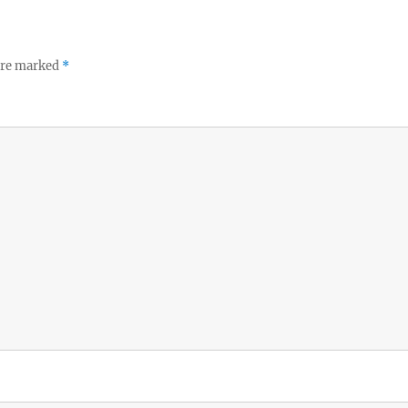
 are marked
*