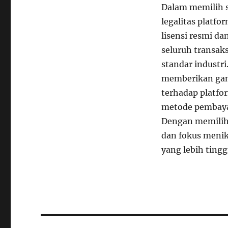
Dalam memilih s
legalitas platfo
lisensi resmi da
seluruh transaks
standar industri
memberikan gam
terhadap platfo
metode pembaya
Dengan memilih 
dan fokus meni
yang lebih tingg