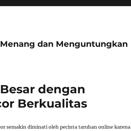
ah Menang dan Menguntungkan
Besar dengan
or Berkualitas
or semakin diminati oleh pecinta taruhan online karena