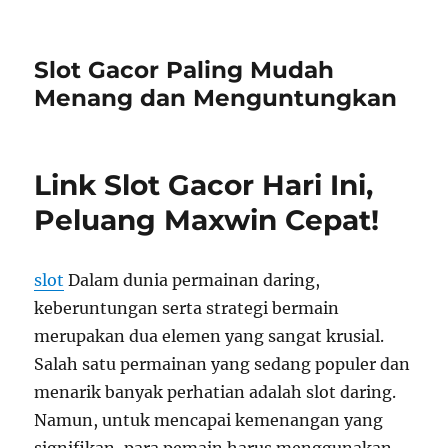
Slot Gacor Paling Mudah
Menang dan Menguntungkan
Link Slot Gacor Hari Ini,
Peluang Maxwin Cepat!
slot
Dalam dunia permainan daring,
keberuntungan serta strategi bermain
merupakan dua elemen yang sangat krusial.
Salah satu permainan yang sedang populer dan
menarik banyak perhatian adalah slot daring.
Namun, untuk mencapai kemenangan yang