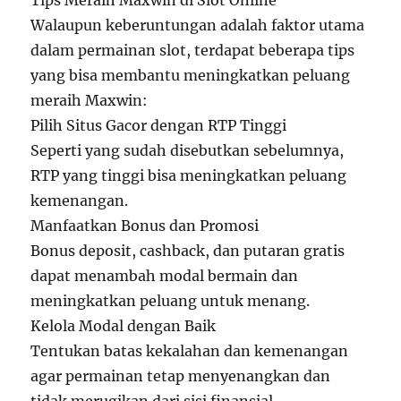
Tips Meraih Maxwin di Slot Online
Walaupun keberuntungan adalah faktor utama
dalam permainan slot, terdapat beberapa tips
yang bisa membantu meningkatkan peluang
meraih Maxwin:
Pilih Situs Gacor dengan RTP Tinggi
Seperti yang sudah disebutkan sebelumnya,
RTP yang tinggi bisa meningkatkan peluang
kemenangan.
Manfaatkan Bonus dan Promosi
Bonus deposit, cashback, dan putaran gratis
dapat menambah modal bermain dan
meningkatkan peluang untuk menang.
Kelola Modal dengan Baik
Tentukan batas kekalahan dan kemenangan
agar permainan tetap menyenangkan dan