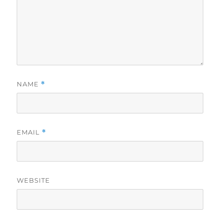
NAME
*
EMAIL
*
WEBSITE