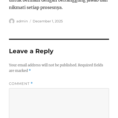
untuk bermain dengan bertanggung jawab dan
nikmati setiap prosesnya.
Author
Posted
admin
December 1, 2025
on
Leave a Reply
Your email address will not be published.
Required fields
are marked
*
COMMENT
*