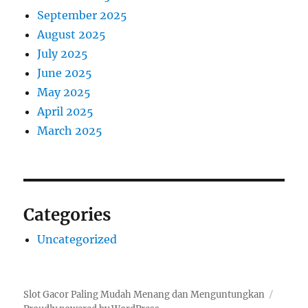
September 2025
August 2025
July 2025
June 2025
May 2025
April 2025
March 2025
Categories
Uncategorized
Slot Gacor Paling Mudah Menang dan Menguntungkan