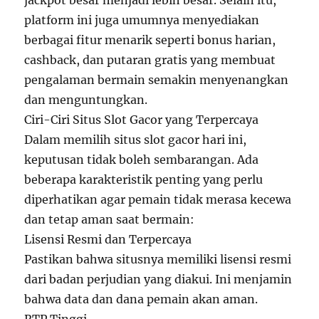
jackpot besar menjadi lebih besar. Selain itu,
platform ini juga umumnya menyediakan
berbagai fitur menarik seperti bonus harian,
cashback, dan putaran gratis yang membuat
pengalaman bermain semakin menyenangkan
dan menguntungkan.
Ciri-Ciri Situs Slot Gacor yang Terpercaya
Dalam memilih situs slot gacor hari ini,
keputusan tidak boleh sembarangan. Ada
beberapa karakteristik penting yang perlu
diperhatikan agar pemain tidak merasa kecewa
dan tetap aman saat bermain:
Lisensi Resmi dan Terpercaya
Pastikan bahwa situsnya memiliki lisensi resmi
dari badan perjudian yang diakui. Ini menjamin
bahwa data dan dana pemain akan aman.