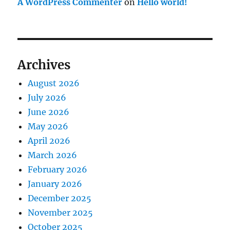
A WordPress Commenter
on
Hello world!
Archives
August 2026
July 2026
June 2026
May 2026
April 2026
March 2026
February 2026
January 2026
December 2025
November 2025
October 2025