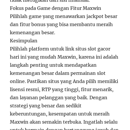
tidak merugikan dari sisi finansial.
Fokus pada Game dengan Fitur Maxwin
Pilihlah game yang menawarkan jackpot besar
dan fitur bonus yang bisa membantu meraih
kemenangan besar.
Kesimpulan
Pilihlah platform untuk link situs slot gacor
hari ini yang mudah Maxwin, karena ini adalah
langkah penting untuk mendapatkan
kemenangan besar dalam permainan slot
online. Pastikan situs yang Anda pilih memiliki
lisensi resmi, RTP yang tinggi, fitur menarik,
dan layanan pelanggan yang baik. Dengan
strategi yang benar dan sedikit
keberuntungan, kesempatan untuk meraih
Maxwin akan semakin terbuka. Ingatlah selalu