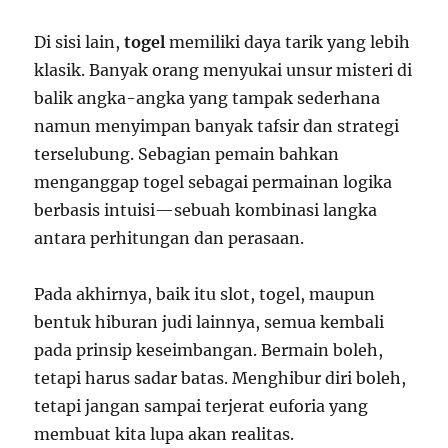
Di sisi lain,
togel
memiliki daya tarik yang lebih
klasik. Banyak orang menyukai unsur misteri di
balik angka-angka yang tampak sederhana
namun menyimpan banyak tafsir dan strategi
terselubung. Sebagian pemain bahkan
menganggap togel sebagai permainan logika
berbasis intuisi—sebuah kombinasi langka
antara perhitungan dan perasaan.
Pada akhirnya, baik itu slot, togel, maupun
bentuk hiburan judi lainnya, semua kembali
pada prinsip keseimbangan. Bermain boleh,
tetapi harus sadar batas. Menghibur diri boleh,
tetapi jangan sampai terjerat euforia yang
membuat kita lupa akan realitas.