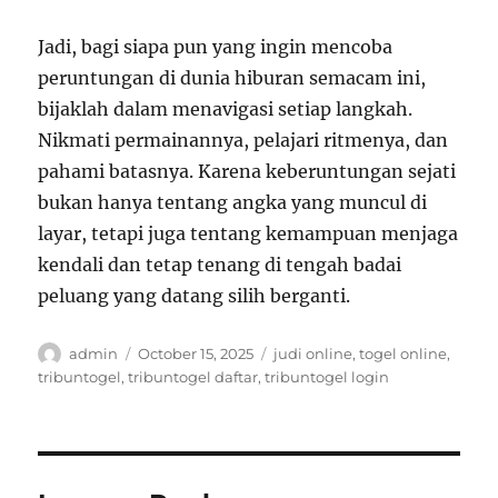
Jadi, bagi siapa pun yang ingin mencoba
peruntungan di dunia hiburan semacam ini,
bijaklah dalam menavigasi setiap langkah.
Nikmati permainannya, pelajari ritmenya, dan
pahami batasnya. Karena keberuntungan sejati
bukan hanya tentang angka yang muncul di
layar, tetapi juga tentang kemampuan menjaga
kendali dan tetap tenang di tengah badai
peluang yang datang silih berganti.
Author
Posted
Tags
admin
October 15, 2025
judi online
,
togel online
,
on
tribuntogel
,
tribuntogel daftar
,
tribuntogel login