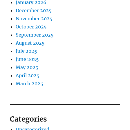
January 2026
December 2025
November 2025
October 2025
September 2025
August 2025
July 2025
June 2025
May 2025
April 2025
March 2025
Categories
Uncategorized