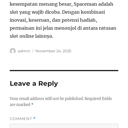
kesempatan menang besar, Spaceman adalah
slot yang wajib dicoba. Dengan kombinasi
inovasi, keseruan, dan potensi hadiah,
permainan ini jelas menonjol di antara ratusan
slot online lainnya.
Author
Posted
admin
November 24, 2025
on
Leave a Reply
Your email address will not be published.
Required fields
are marked
*
COMMENT
*