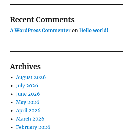
Recent Comments
A WordPress Commenter
on
Hello world!
Archives
August 2026
July 2026
June 2026
May 2026
April 2026
March 2026
February 2026