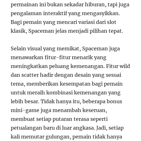
permainan ini bukan sekadar hiburan, tapi juga
pengalaman interaktif yang mengasyikkan.
Bagi pemain yang mencari variasi dari slot
klasik, Spaceman jelas menjadi pilihan tepat.
Selain visual yang memikat, Spaceman juga
menawarkan fitur-fitur menarik yang
meningkatkan peluang kemenangan. Fitur wild
dan scatter hadir dengan desain yang sesuai
tema, memberikan kesempatan bagi pemain
untuk meraih kombinasi kemenangan yang
lebih besar. Tidak hanya itu, beberapa bonus
mini-game juga menambah keseruan,
membuat setiap putaran terasa seperti
petualangan baru di luar angkasa. Jadi, setiap
kali memutar gulungan, pemain tidak hanya