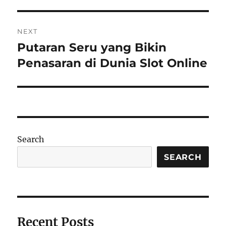
NEXT
Putaran Seru yang Bikin
Next
post:
Penasaran di Dunia Slot Online
Search
SEARCH
Recent Posts