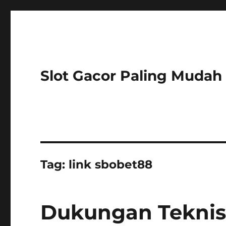
Slot Gacor Paling Mud
Tag:
link sbobet88
Dukungan Tekni