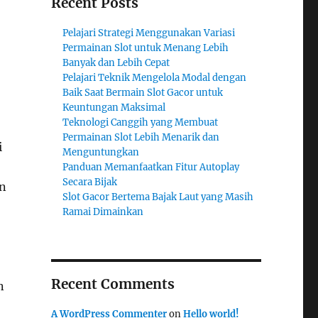
Recent Posts
Pelajari Strategi Menggunakan Variasi
Permainan Slot untuk Menang Lebih
Banyak dan Lebih Cepat
Pelajari Teknik Mengelola Modal dengan
Baik Saat Bermain Slot Gacor untuk
Keuntungan Maksimal
Teknologi Canggih yang Membuat
Permainan Slot Lebih Menarik dan
i
Menguntungkan
Panduan Memanfaatkan Fitur Autoplay
Secara Bijak
an
Slot Gacor Bertema Bajak Laut yang Masih
Ramai Dimainkan
Recent Comments
n
A WordPress Commenter
on
Hello world!