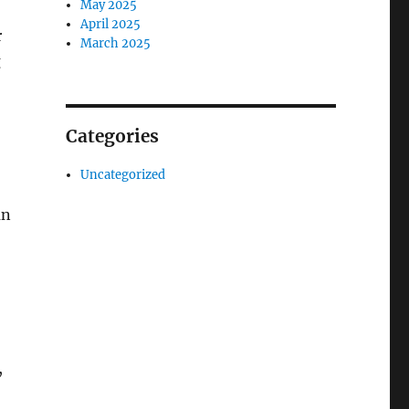
May 2025
April 2025
r
March 2025
g
Categories
Uncategorized
an
,