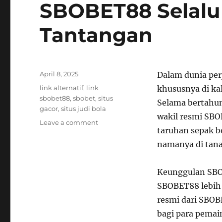
SBOBET88 Selalu
Tantangan
Posted
April 8, 2025
Dalam dunia per
on
Tags
link alternatif
,
link
khususnya di ka
sbobet88
,
sbobet
,
situs
Selama bertahu
gacor
,
situs judi bola
wakil resmi SB
on
Leave a comment
taruhan sepak b
Dukungan
Teknis
namanya di tana
24
Jam
Keunggulan SBO
Membuat
SBOBET88
SBOBET88 lebih d
Selalu
resmi dari SBOB
Siap
bagi para pemai
Hadapi