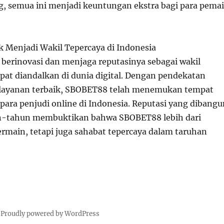
g, semua ini menjadi keuntungan ekstra bagi para pema
Menjadi Wakil Tepercaya di Indonesia
berinovasi dan menjaga reputasinya sebagai wakil
at diandalkan di dunia digital. Dengan pendekatan
 layanan terbaik, SBOBET88 telah menemukan tempat
 para penjudi online di Indonesia. Reputasi yang dibangu
n-tahun membuktikan bahwa SBOBET88 lebih dari
ermain, tetapi juga sahabat tepercaya dalam taruhan
Proudly powered by WordPress