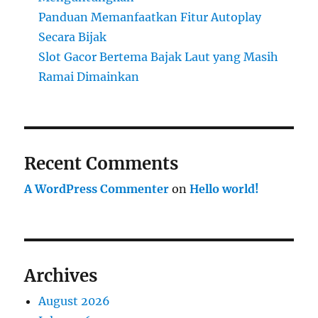
Panduan Memanfaatkan Fitur Autoplay
Secara Bijak
Slot Gacor Bertema Bajak Laut yang Masih
Ramai Dimainkan
Recent Comments
A WordPress Commenter
on
Hello world!
Archives
August 2026