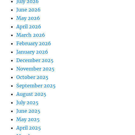
July 2026
June 2026
May 2026
April 2026
March 2026
February 2026
January 2026
December 2025
November 2025
October 2025
September 2025
August 2025
July 2025
June 2025
May 2025
April 2025