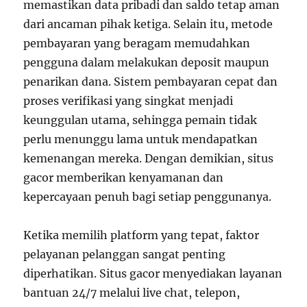
memastikan data pribadi dan saldo tetap aman
dari ancaman pihak ketiga. Selain itu, metode
pembayaran yang beragam memudahkan
pengguna dalam melakukan deposit maupun
penarikan dana. Sistem pembayaran cepat dan
proses verifikasi yang singkat menjadi
keunggulan utama, sehingga pemain tidak
perlu menunggu lama untuk mendapatkan
kemenangan mereka. Dengan demikian, situs
gacor memberikan kenyamanan dan
kepercayaan penuh bagi setiap penggunanya.
Ketika memilih platform yang tepat, faktor
pelayanan pelanggan sangat penting
diperhatikan. Situs gacor menyediakan layanan
bantuan 24/7 melalui live chat, telepon,