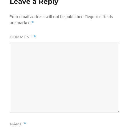
Leave a Reply
Your email address will not be published.
Required fields
are marked
*
COMMENT
*
NAME
*