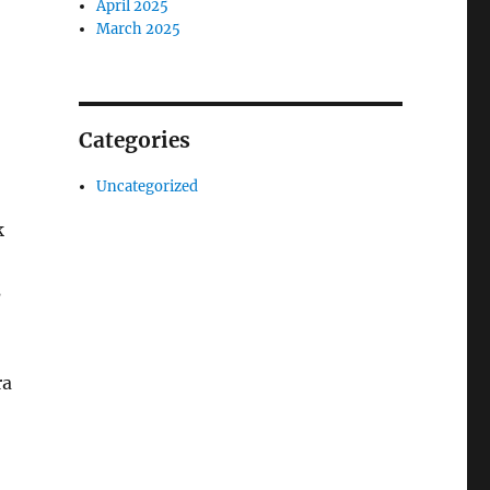
April 2025
March 2025
Categories
Uncategorized
k
s
ra