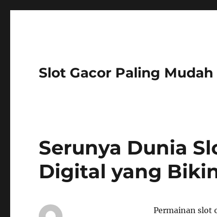
Slot Gacor Paling Mud
Serunya Dunia Sl
Digital yang Biki
Permainan slot o