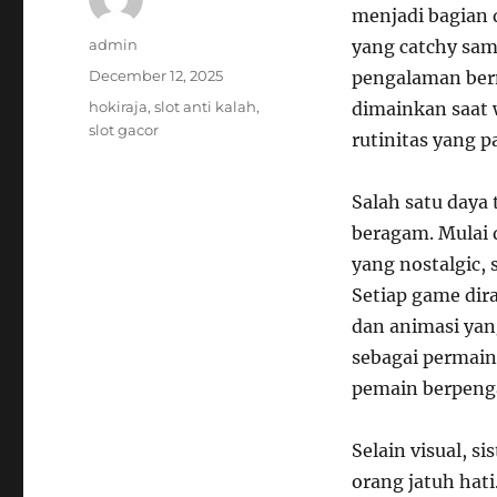
menjadi bagian d
Author
admin
yang catchy sa
Posted
December 12, 2025
pengalaman ber
on
Tags
hokiraja
,
slot anti kalah
,
dimainkan saat w
slot gacor
rutinitas yang p
Salah satu daya 
beragam. Mulai 
yang nostalgic,
Setiap game dira
dan animasi yang
sebagai permain
pemain berpeng
Selain visual, s
orang jatuh hati