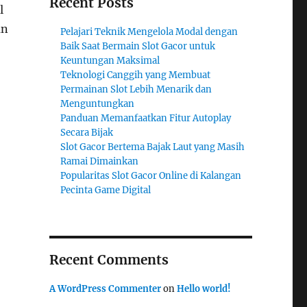
Recent Posts
l
an
Pelajari Teknik Mengelola Modal dengan
Baik Saat Bermain Slot Gacor untuk
Keuntungan Maksimal
Teknologi Canggih yang Membuat
Permainan Slot Lebih Menarik dan
Menguntungkan
Panduan Memanfaatkan Fitur Autoplay
Secara Bijak
Slot Gacor Bertema Bajak Laut yang Masih
Ramai Dimainkan
Popularitas Slot Gacor Online di Kalangan
Pecinta Game Digital
Recent Comments
A WordPress Commenter
on
Hello world!