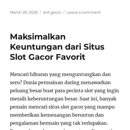
Posted
Tags
on
March 29, 2026
slot gacor
Leave a comment
on
Strategi
Efektif
Mengoptimalk
Maksimalkan
Modal
di
Keuntungan dari Situs
Situs
Slot Gacor Favorit
Slot
Gacor
Mencari hiburan yang menguntungkan dan
seru? Dunia permainan daring menawarkan
peluang besar buat para pecinta slot yang ingin
meraih keberuntungan besar. Saat ini, banyak
pemain mencari situs slot gacor yang mampu
memberikan kemenangan beruntun dan
pengalaman bermain yang tak terlupakan.