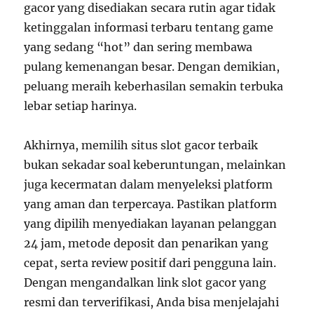
gacor yang disediakan secara rutin agar tidak
ketinggalan informasi terbaru tentang game
yang sedang “hot” dan sering membawa
pulang kemenangan besar. Dengan demikian,
peluang meraih keberhasilan semakin terbuka
lebar setiap harinya.
Akhirnya, memilih situs slot gacor terbaik
bukan sekadar soal keberuntungan, melainkan
juga kecermatan dalam menyeleksi platform
yang aman dan terpercaya. Pastikan platform
yang dipilih menyediakan layanan pelanggan
24 jam, metode deposit dan penarikan yang
cepat, serta review positif dari pengguna lain.
Dengan mengandalkan link slot gacor yang
resmi dan terverifikasi, Anda bisa menjelajahi