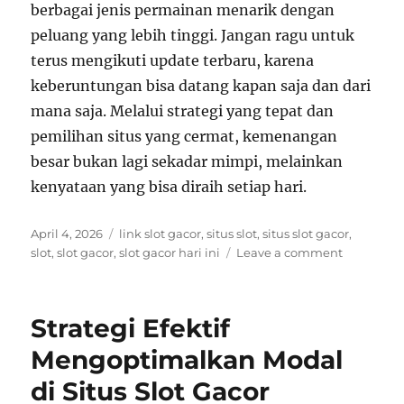
berbagai jenis permainan menarik dengan
peluang yang lebih tinggi. Jangan ragu untuk
terus mengikuti update terbaru, karena
keberuntungan bisa datang kapan saja dan dari
mana saja. Melalui strategi yang tepat dan
pemilihan situs yang cermat, kemenangan
besar bukan lagi sekadar mimpi, melainkan
kenyataan yang bisa diraih setiap hari.
Posted
Tags
April 4, 2026
link slot gacor
,
situs slot
,
situs slot gacor
,
on
on
slot
,
slot gacor
,
slot gacor hari ini
Leave a comment
Cara
Cerdas
Memilih
Strategi Efektif
Situs
Slot
Mengoptimalkan Modal
Gacor
di Situs Slot Gacor
untuk
Hasil