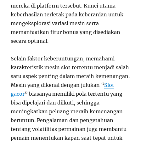
mereka di platform tersebut. Kunci utama
keberhasilan terletak pada keberanian untuk
mengeksplorasi variasi mesin serta
memanfaatkan fitur bonus yang disediakan
secara optimal.
Selain faktor keberuntungan, memahami
karakteristik mesin slot tertentu menjadi salah
satu aspek penting dalam meraih kemenangan.
Mesin yang dikenal dengan julukan “
Slot
gacor
” biasanya memiliki pola tertentu yang
bisa dipelajari dan diikuti, sehingga
meningkatkan peluang meraih kemenangan
beruntun. Pengalaman dan pengetahuan
tentang volatilitas permainan juga membantu
pemain menentukan kapan saat tepat untuk