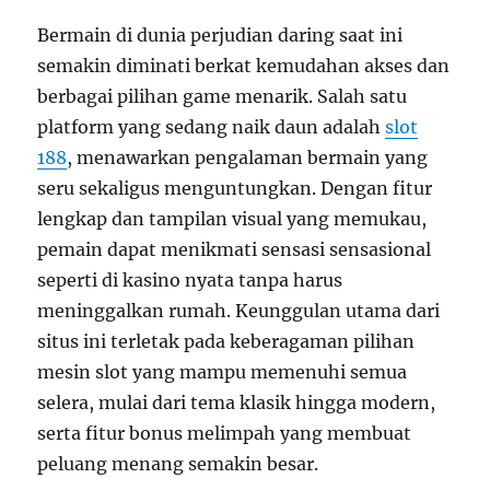
Maksimal
Bermain di dunia perjudian daring saat ini
semakin diminati berkat kemudahan akses dan
berbagai pilihan game menarik. Salah satu
platform yang sedang naik daun adalah
slot
188
, menawarkan pengalaman bermain yang
seru sekaligus menguntungkan. Dengan fitur
lengkap dan tampilan visual yang memukau,
pemain dapat menikmati sensasi sensasional
seperti di kasino nyata tanpa harus
meninggalkan rumah. Keunggulan utama dari
situs ini terletak pada keberagaman pilihan
mesin slot yang mampu memenuhi semua
selera, mulai dari tema klasik hingga modern,
serta fitur bonus melimpah yang membuat
peluang menang semakin besar.