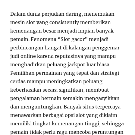
Lebih
Konsisten
Dalam dunia perjudian daring, menemukan
mesin slot yang consistently memberikan
kemenangan besar menjadi impian banyak
pemain. Fenomena “Slot gacor” menjadi
perbincangan hangat di kalangan penggemar
judi online karena reputasinya yang mampu
menghadirkan peluang jackpot luar biasa.
Pemilihan permainan yang tepat dan strategi
cerdas mampu meningkatkan peluang
keberhasilan secara signifikan, membuat
pengalaman bermain semakin mengasyikkan
dan menguntungkan. Banyak situs terpercaya
menawarkan berbagai opsi slot yang diklaim
memiliki tingkat kemenangan tinggi, sehingga
pemain tidak perlu ragu mencoba peruntungan