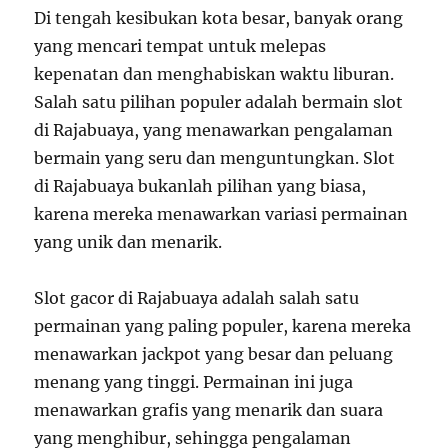
Di tengah kesibukan kota besar, banyak orang
yang mencari tempat untuk melepas
kepenatan dan menghabiskan waktu liburan.
Salah satu pilihan populer adalah bermain slot
di Rajabuaya, yang menawarkan pengalaman
bermain yang seru dan menguntungkan. Slot
di Rajabuaya bukanlah pilihan yang biasa,
karena mereka menawarkan variasi permainan
yang unik dan menarik.
Slot gacor di Rajabuaya adalah salah satu
permainan yang paling populer, karena mereka
menawarkan jackpot yang besar dan peluang
menang yang tinggi. Permainan ini juga
menawarkan grafis yang menarik dan suara
yang menghibur, sehingga pengalaman