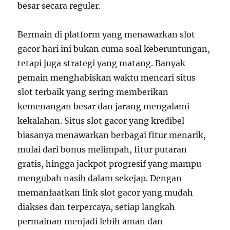
besar secara reguler.
Bermain di platform yang menawarkan slot
gacor hari ini bukan cuma soal keberuntungan,
tetapi juga strategi yang matang. Banyak
pemain menghabiskan waktu mencari situs
slot terbaik yang sering memberikan
kemenangan besar dan jarang mengalami
kekalahan. Situs slot gacor yang kredibel
biasanya menawarkan berbagai fitur menarik,
mulai dari bonus melimpah, fitur putaran
gratis, hingga jackpot progresif yang mampu
mengubah nasib dalam sekejap. Dengan
memanfaatkan link slot gacor yang mudah
diakses dan terpercaya, setiap langkah
permainan menjadi lebih aman dan