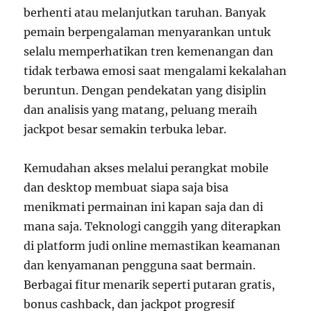
berhenti atau melanjutkan taruhan. Banyak
pemain berpengalaman menyarankan untuk
selalu memperhatikan tren kemenangan dan
tidak terbawa emosi saat mengalami kekalahan
beruntun. Dengan pendekatan yang disiplin
dan analisis yang matang, peluang meraih
jackpot besar semakin terbuka lebar.
Kemudahan akses melalui perangkat mobile
dan desktop membuat siapa saja bisa
menikmati permainan ini kapan saja dan di
mana saja. Teknologi canggih yang diterapkan
di platform judi online memastikan keamanan
dan kenyamanan pengguna saat bermain.
Berbagai fitur menarik seperti putaran gratis,
bonus cashback, dan jackpot progresif