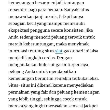
kemenangan besar menjadi tantangan
tersendiri bagi para pemain. Banyak situs
menawarkan janji manis, tetapi hanya
sebagian kecil yang mampu memenuhi
ekspektasi pengguna secara konsisten. Jika
Anda sedang mencari peluang terbaik untuk
meraih keberuntungan, maka menyimak
informasi tentang situs
slot
gacor hari ini bisa
menjadi langkah cerdas. Dengan
mengandalkan link slot gacor terpercaya,
peluang Anda untuk mendapatkan
kemenangan beruntun semakin terbuka lebar.
Situs-situs ini dikenal karena menyediakan
permainan yang fair dan peluang kemenangan
yang lebih tinggi, sehingga cocok untuk
mereka yang ingin merasakan sensasi jackpot