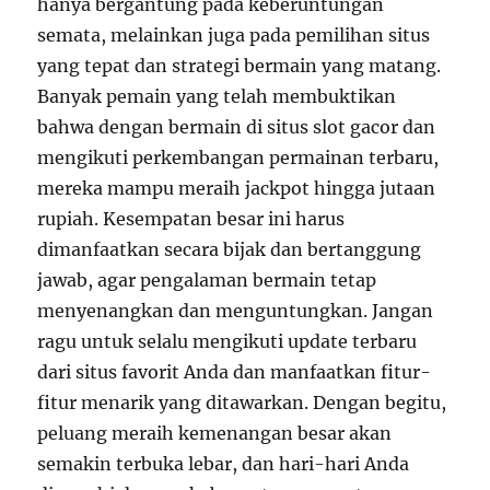
hanya bergantung pada keberuntungan
semata, melainkan juga pada pemilihan situs
yang tepat dan strategi bermain yang matang.
Banyak pemain yang telah membuktikan
bahwa dengan bermain di situs slot gacor dan
mengikuti perkembangan permainan terbaru,
mereka mampu meraih jackpot hingga jutaan
rupiah. Kesempatan besar ini harus
dimanfaatkan secara bijak dan bertanggung
jawab, agar pengalaman bermain tetap
menyenangkan dan menguntungkan. Jangan
ragu untuk selalu mengikuti update terbaru
dari situs favorit Anda dan manfaatkan fitur-
fitur menarik yang ditawarkan. Dengan begitu,
peluang meraih kemenangan besar akan
semakin terbuka lebar, dan hari-hari Anda