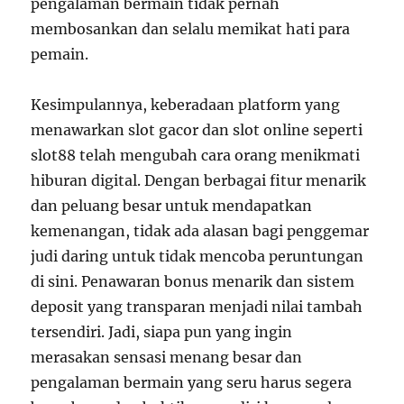
pengalaman bermain tidak pernah
membosankan dan selalu memikat hati para
pemain.
Kesimpulannya, keberadaan platform yang
menawarkan slot gacor dan slot online seperti
slot88 telah mengubah cara orang menikmati
hiburan digital. Dengan berbagai fitur menarik
dan peluang besar untuk mendapatkan
kemenangan, tidak ada alasan bagi penggemar
judi daring untuk tidak mencoba peruntungan
di sini. Penawaran bonus menarik dan sistem
deposit yang transparan menjadi nilai tambah
tersendiri. Jadi, siapa pun yang ingin
merasakan sensasi menang besar dan
pengalaman bermain yang seru harus segera