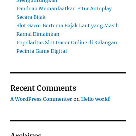
Menguntungkan
Panduan Memanfaatkan Fitur Autoplay
Secara Bijak
Slot Gacor Bertema Bajak Laut yang Masih
Ramai Dimainkan
Popularitas Slot Gacor Online di Kalangan
Pecinta Game Digital
Recent Comments
A WordPress Commenter
on
Hello world!