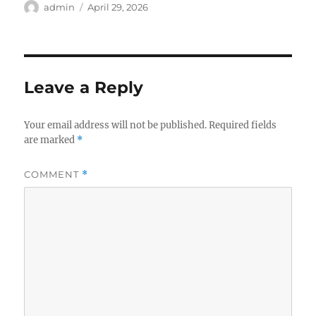
Author
Posted
admin
April 29, 2026
on
Leave a Reply
Your email address will not be published.
Required fields
are marked
*
COMMENT
*