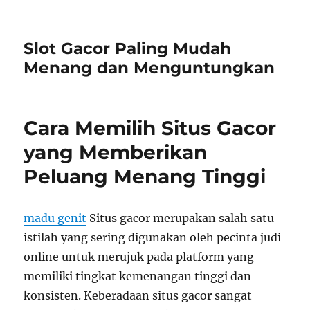
Slot Gacor Paling Mudah
Menang dan Menguntungkan
Cara Memilih Situs Gacor
yang Memberikan
Peluang Menang Tinggi
madu genit
Situs gacor merupakan salah satu
istilah yang sering digunakan oleh pecinta judi
online untuk merujuk pada platform yang
memiliki tingkat kemenangan tinggi dan
konsisten. Keberadaan situs gacor sangat