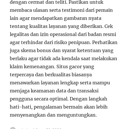
dengan cermat dan teliti. Pastikan untuk
membaca ulasan serta testimoni dari pemain
lain agar mendapatkan gambaran nyata
tentang kualitas layanan yang diberikan. Cek
legalitas dan izin operasional dari badan resmi
agar terhindar dari risiko penipuan. Perhatikan
juga skema bonus dan syarat ketentuan yang
berlaku agar tidak ada kendala saat melakukan
klaim kemenangan. Situs gacor yang
terpercaya dan berkualitas biasanya
menawarkan layanan lengkap serta mampu
menjaga keamanan data dan transaksi
pengguna secara optimal. Dengan langkah
hati-hati, pengalaman bermain akan lebih
menyenangkan dan menguntungkan.