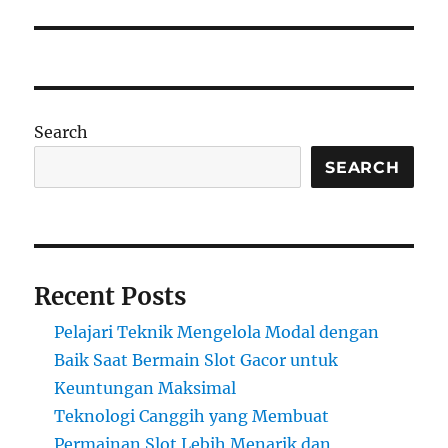
Search
SEARCH
Recent Posts
Pelajari Teknik Mengelola Modal dengan
Baik Saat Bermain Slot Gacor untuk
Keuntungan Maksimal
Teknologi Canggih yang Membuat
Permainan Slot Lebih Menarik dan