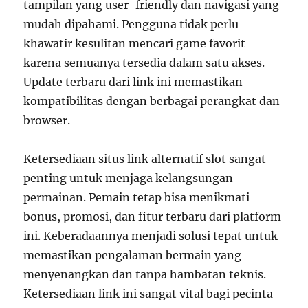
tampilan yang user-friendly dan navigasi yang
mudah dipahami. Pengguna tidak perlu
khawatir kesulitan mencari game favorit
karena semuanya tersedia dalam satu akses.
Update terbaru dari link ini memastikan
kompatibilitas dengan berbagai perangkat dan
browser.
Ketersediaan situs link alternatif slot sangat
penting untuk menjaga kelangsungan
permainan. Pemain tetap bisa menikmati
bonus, promosi, dan fitur terbaru dari platform
ini. Keberadaannya menjadi solusi tepat untuk
memastikan pengalaman bermain yang
menyenangkan dan tanpa hambatan teknis.
Ketersediaan link ini sangat vital bagi pecinta