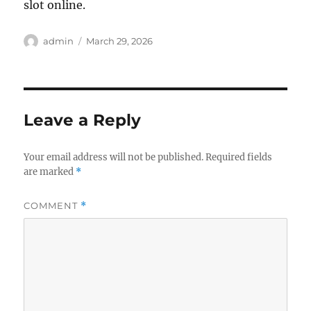
slot online.
Author
Posted
admin
March 29, 2026
on
Leave a Reply
Your email address will not be published.
Required fields
are marked
*
COMMENT
*