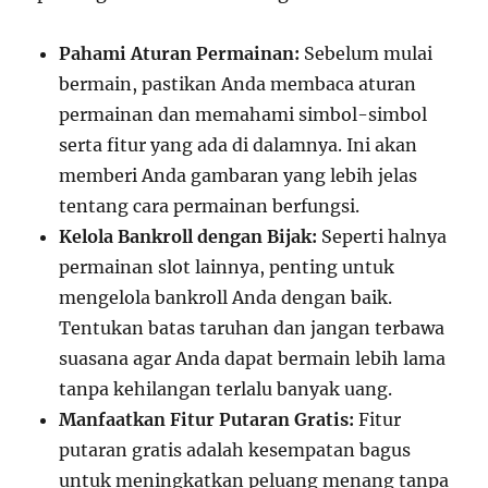
Pahami Aturan Permainan:
Sebelum mulai
bermain, pastikan Anda membaca aturan
permainan dan memahami simbol-simbol
serta fitur yang ada di dalamnya. Ini akan
memberi Anda gambaran yang lebih jelas
tentang cara permainan berfungsi.
Kelola Bankroll dengan Bijak:
Seperti halnya
permainan slot lainnya, penting untuk
mengelola bankroll Anda dengan baik.
Tentukan batas taruhan dan jangan terbawa
suasana agar Anda dapat bermain lebih lama
tanpa kehilangan terlalu banyak uang.
Manfaatkan Fitur Putaran Gratis:
Fitur
putaran gratis adalah kesempatan bagus
untuk meningkatkan peluang menang tanpa