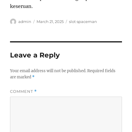
keseruan.
Author
Posted
Tags
admin
March 21, 2025
slot spaceman
on
Leave a Reply
Your email address will not be published.
Required fields
are marked
*
COMMENT
*