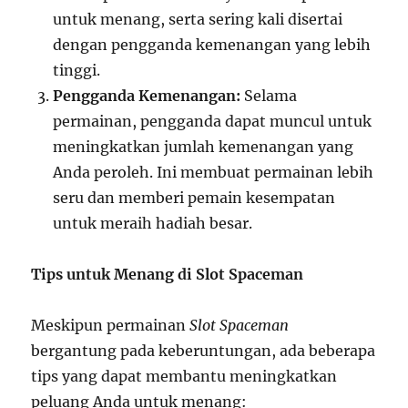
untuk menang, serta sering kali disertai
dengan pengganda kemenangan yang lebih
tinggi.
Pengganda Kemenangan:
Selama
permainan, pengganda dapat muncul untuk
meningkatkan jumlah kemenangan yang
Anda peroleh. Ini membuat permainan lebih
seru dan memberi pemain kesempatan
untuk meraih hadiah besar.
Tips untuk Menang di Slot Spaceman
Meskipun permainan
Slot Spaceman
bergantung pada keberuntungan, ada beberapa
tips yang dapat membantu meningkatkan
peluang Anda untuk menang: