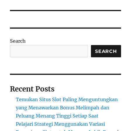
post:
Search
SEARCH
Recent Posts
Temukan Situs Slot Paling Menguntungkan
yang Menawarkan Bonus Melimpah dan
Peluang Menang Tinggi Setiap Saat
Pelajari Strategi Menggunakan Variasi