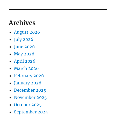
Archives
August 2026
July 2026
June 2026
May 2026
April 2026
March 2026
February 2026
January 2026
December 2025
November 2025
October 2025
September 2025