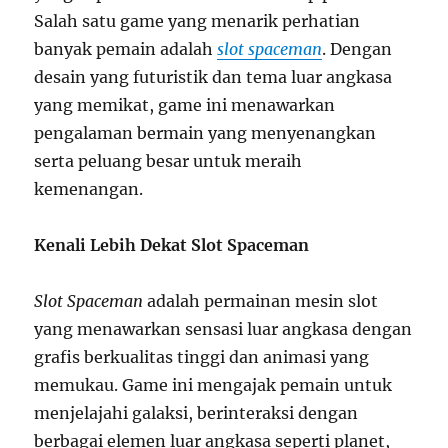
Salah satu game yang menarik perhatian
banyak pemain adalah
slot spaceman
. Dengan
desain yang futuristik dan tema luar angkasa
yang memikat, game ini menawarkan
pengalaman bermain yang menyenangkan
serta peluang besar untuk meraih
kemenangan.
Kenali Lebih Dekat Slot Spaceman
Slot Spaceman
adalah permainan mesin slot
yang menawarkan sensasi luar angkasa dengan
grafis berkualitas tinggi dan animasi yang
memukau. Game ini mengajak pemain untuk
menjelajahi galaksi, berinteraksi dengan
berbagai elemen luar angkasa seperti planet,