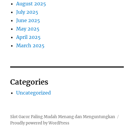
August 2025
July 2025
June 2025
May 2025
April 2025
March 2025
Categories
Uncategorized
Slot Gacor Paling Mudah Menang dan Menguntungkan
Proudly powered by WordPress