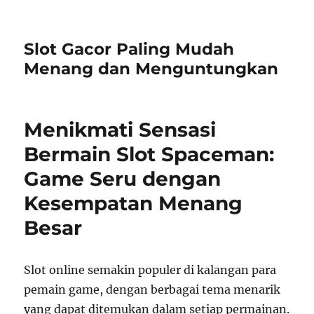
Slot Gacor Paling Mudah
Menang dan Menguntungkan
Menikmati Sensasi
Bermain Slot Spaceman:
Game Seru dengan
Kesempatan Menang
Besar
Slot online semakin populer di kalangan para
pemain game, dengan berbagai tema menarik
yang dapat ditemukan dalam setiap permainan.