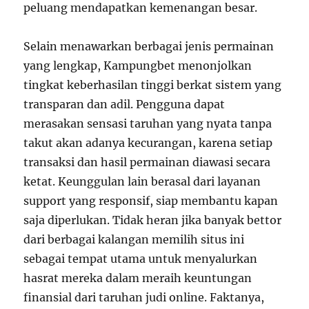
peluang mendapatkan kemenangan besar.
Selain menawarkan berbagai jenis permainan
yang lengkap, Kampungbet menonjolkan
tingkat keberhasilan tinggi berkat sistem yang
transparan dan adil. Pengguna dapat
merasakan sensasi taruhan yang nyata tanpa
takut akan adanya kecurangan, karena setiap
transaksi dan hasil permainan diawasi secara
ketat. Keunggulan lain berasal dari layanan
support yang responsif, siap membantu kapan
saja diperlukan. Tidak heran jika banyak bettor
dari berbagai kalangan memilih situs ini
sebagai tempat utama untuk menyalurkan
hasrat mereka dalam meraih keuntungan
finansial dari taruhan judi online. Faktanya,