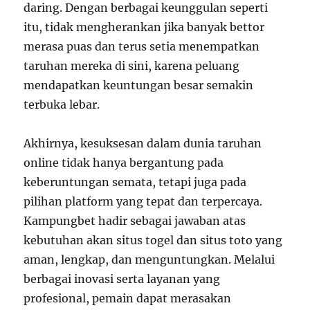
daring. Dengan berbagai keunggulan seperti
itu, tidak mengherankan jika banyak bettor
merasa puas dan terus setia menempatkan
taruhan mereka di sini, karena peluang
mendapatkan keuntungan besar semakin
terbuka lebar.
Akhirnya, kesuksesan dalam dunia taruhan
online tidak hanya bergantung pada
keberuntungan semata, tetapi juga pada
pilihan platform yang tepat dan terpercaya.
Kampungbet hadir sebagai jawaban atas
kebutuhan akan situs togel dan situs toto yang
aman, lengkap, dan menguntungkan. Melalui
berbagai inovasi serta layanan yang
profesional, pemain dapat merasakan