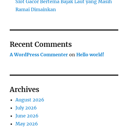
Slot Gacor Bertema Bajak Laut yang Masih
Ramai Dimainkan
Recent Comments
A WordPress Commenter
on
Hello world!
Archives
August 2026
July 2026
June 2026
May 2026