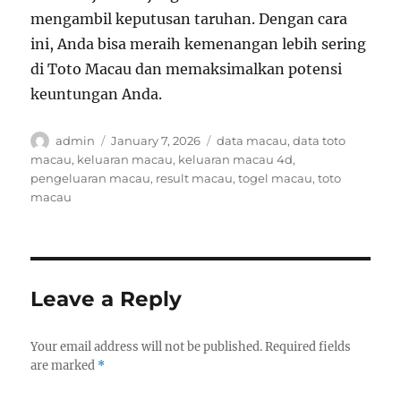
mengambil keputusan taruhan. Dengan cara
ini, Anda bisa meraih kemenangan lebih sering
di Toto Macau dan memaksimalkan potensi
keuntungan Anda.
Author
Posted
Tags
admin
January 7, 2026
data macau
,
data toto
on
macau
,
keluaran macau
,
keluaran macau 4d
,
pengeluaran macau
,
result macau
,
togel macau
,
toto
macau
Leave a Reply
Your email address will not be published.
Required fields
are marked
*