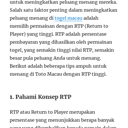
untuk meningkatkan peluang menang mereka.
Salah satu faktor penting dalam meningkatkan
peluang menang di
togel macau
adalah
memilih permainan dengan RTP (Return to
Player) yang tinggi. RTP adalah persentase
pembayaran yang dihasilkan oleh permainan
togel, yang semakin tinggi nilai RTP, semakin
besar pula peluang Anda untuk menang.
Berikut adalah beberapa tips ampuh untuk
menang di Toto Macau dengan RTP tinggi.
1.
Pahami Konsep RTP
RTP atau Return to Player merupakan
persentase yang menunjukkan berapa banyak