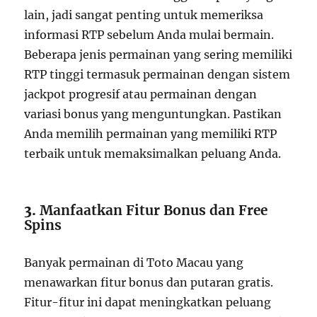
lain, jadi sangat penting untuk memeriksa
informasi RTP sebelum Anda mulai bermain.
Beberapa jenis permainan yang sering memiliki
RTP tinggi termasuk permainan dengan sistem
jackpot progresif atau permainan dengan
variasi bonus yang menguntungkan. Pastikan
Anda memilih permainan yang memiliki RTP
terbaik untuk memaksimalkan peluang Anda.
3.
Manfaatkan Fitur Bonus dan Free
Spins
Banyak permainan di Toto Macau yang
menawarkan fitur bonus dan putaran gratis.
Fitur-fitur ini dapat meningkatkan peluang