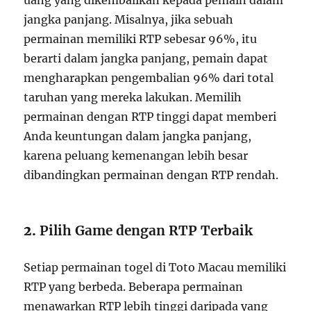
uang yang dikembalikan kepada pemain dalam
jangka panjang. Misalnya, jika sebuah
permainan memiliki RTP sebesar 96%, itu
berarti dalam jangka panjang, pemain dapat
mengharapkan pengembalian 96% dari total
taruhan yang mereka lakukan. Memilih
permainan dengan RTP tinggi dapat memberi
Anda keuntungan dalam jangka panjang,
karena peluang kemenangan lebih besar
dibandingkan permainan dengan RTP rendah.
2.
Pilih Game dengan RTP Terbaik
Setiap permainan togel di Toto Macau memiliki
RTP yang berbeda. Beberapa permainan
menawarkan RTP lebih tinggi daripada yang