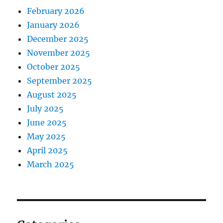
February 2026
January 2026
December 2025
November 2025
October 2025
September 2025
August 2025
July 2025
June 2025
May 2025
April 2025
March 2025