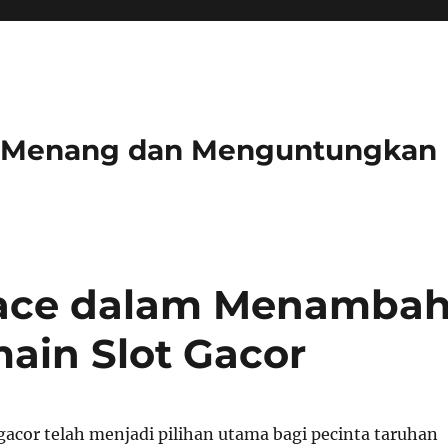
ah Menang dan Menguntungkan
rface dalam Menamba
ain Slot Gacor
gacor telah menjadi pilihan utama bagi pecinta taruhan