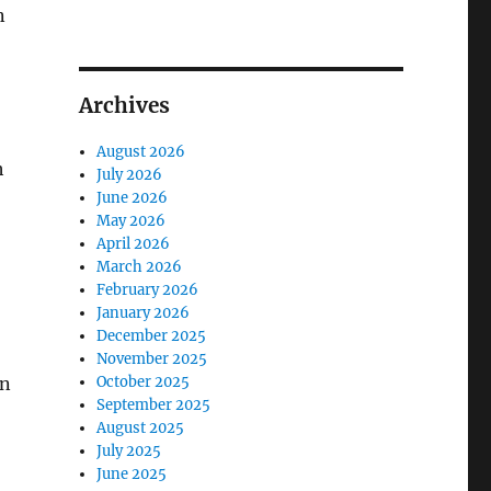
n
Archives
August 2026
h
July 2026
June 2026
May 2026
April 2026
March 2026
February 2026
January 2026
December 2025
November 2025
an
October 2025
September 2025
August 2025
July 2025
June 2025