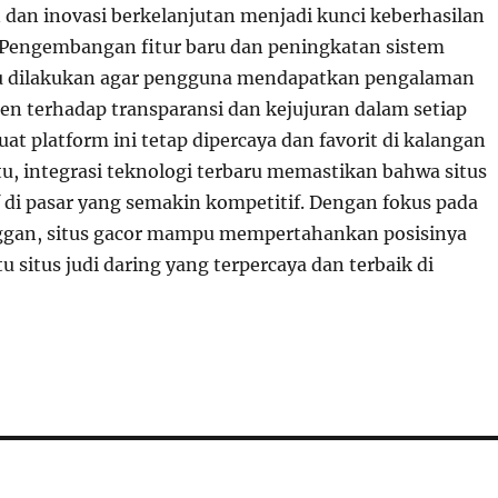
n dan inovasi berkelanjutan menjadi kunci keberhasilan
r. Pengembangan fitur baru dan peningkatan sistem
u dilakukan agar pengguna mendapatkan pengalaman
en terhadap transparansi dan kejujuran dalam setiap
t platform ini tetap dipercaya dan favorit di kalangan
tu, integrasi teknologi terbaru memastikan bahwa situs
f di pasar yang semakin kompetitif. Dengan fokus pada
ggan, situs gacor mampu mempertahankan posisinya
tu situs judi daring yang terpercaya dan terbaik di