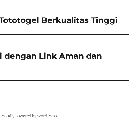
Tototogel Berkualitas Tinggi
Ini dengan Link Aman dan
Proudly powered by WordPress