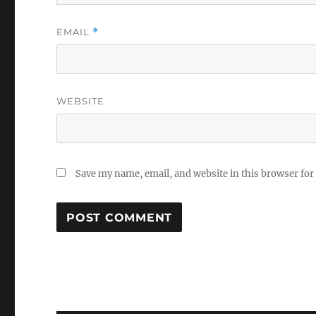
EMAIL
*
WEBSITE
Save my name, email, and website in this browser for