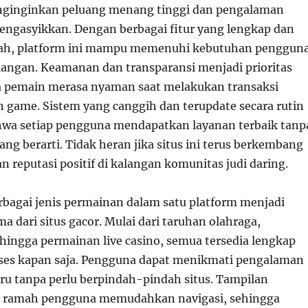
nginginkan peluang menang tinggi dan pengalaman
ngasyikkan. Dengan berbagai fitur yang lengkap dan
ah, platform ini mampu memenuhi kebutuhan penggun
alangan. Keamanan dan transparansi menjadi prioritas
a pemain merasa nyaman saat melakukan transaksi
game. Sistem yang canggih dan terupdate secara rutin
wa setiap pengguna mendapatkan layanan terbaik tanp
ang berarti. Tidak heran jika situs ini terus berkembang
 reputasi positif di kalangan komunitas judi daring.
rbagai jenis permainan dalam satu platform menjadi
 dari situs gacor. Mulai dari taruhan olahraga,
 hingga permainan live casino, semua tersedia lengkap
ses kapan saja. Pengguna dapat menikmati pengalaman
ru tanpa perlu berpindah-pindah situs. Tampilan
 ramah pengguna memudahkan navigasi, sehingga