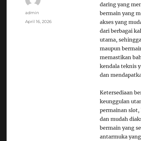
daring yang me
Author
admin
bermain yang me
Posted
April 16, 2026
akses yang mud
on
dari berbagai k
utama, sehingg
maupun bermain 
memastikan bah
kendala teknis y
dan mendapatkan
Ketersediaan be
keunggulan utama
permainan slot,
dan mudah diak
bermain yang se
antarmuka yang