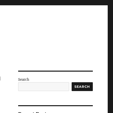
h
Search
SEARCH