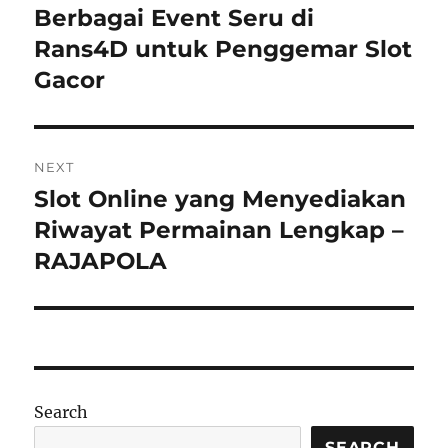
navigation
Berbagai Event Seru di
Previous
post:
Rans4D untuk Penggemar Slot
Gacor
NEXT
Slot Online yang Menyediakan
Next
post:
Riwayat Permainan Lengkap –
RAJAPOLA
Search
SEARCH