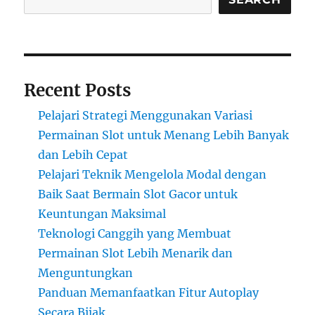
Recent Posts
Pelajari Strategi Menggunakan Variasi
Permainan Slot untuk Menang Lebih Banyak
dan Lebih Cepat
Pelajari Teknik Mengelola Modal dengan
Baik Saat Bermain Slot Gacor untuk
Keuntungan Maksimal
Teknologi Canggih yang Membuat
Permainan Slot Lebih Menarik dan
Menguntungkan
Panduan Memanfaatkan Fitur Autoplay
Secara Bijak