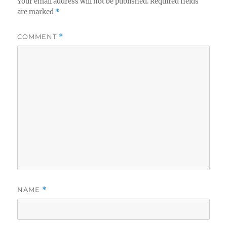
Your email address will not be published.
Required fields
are marked
*
COMMENT
*
NAME
*