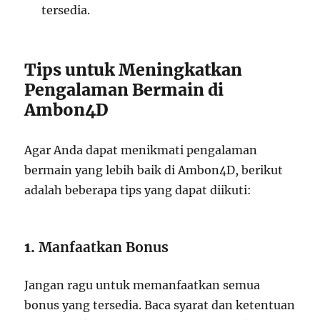
tersedia.
Tips untuk Meningkatkan
Pengalaman Bermain di
Ambon4D
Agar Anda dapat menikmati pengalaman
bermain yang lebih baik di Ambon4D, berikut
adalah beberapa tips yang dapat diikuti:
1.
Manfaatkan Bonus
Jangan ragu untuk memanfaatkan semua
bonus yang tersedia. Baca syarat dan ketentuan