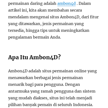
permainan daring adalah
ambon4d
. Dalam
artikel ini, kita akan membahas secara
mendalam mengenai situs Ambon4D, dari fitur
yang ditawarkan, jenis permainan yang
tersedia, hingga tips untuk meningkatkan
pengalaman bermain Anda.
Apa Itu Ambon4D?
Ambon4D adalah situs permainan online yang
menawarkan berbagai jenis permainan
menarik bagi para pengguna. Dengan
antarmuka yang ramah pengguna dan sistem
yang mudah diakses, situs ini telah menjadi
pilihan banyak pemain di seluruh Indonesia.