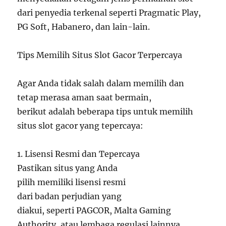
dari penyedia terkenal seperti Pragmatic Play,
PG Soft, Habanero, dan lain-lain.
Tips Memilih Situs Slot Gacor Terpercaya
Agar Anda tidak salah dalam memilih dan
tetap merasa aman saat bermain,
berikut adalah beberapa tips untuk memilih
situs slot gacor yang tepercaya:
1. Lisensi Resmi dan Tepercaya
Pastikan situs yang Anda
pilih memiliki lisensi resmi
dari badan perjudian yang
diakui, seperti PAGCOR, Malta Gaming
Authority, atau lembaga regulasi lainnya.