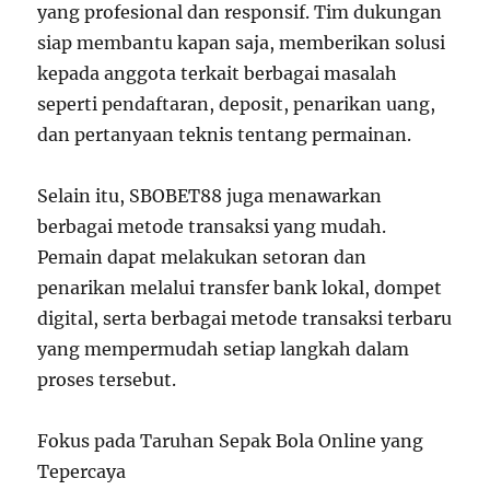
yang profesional dan responsif. Tim dukungan
siap membantu kapan saja, memberikan solusi
kepada anggota terkait berbagai masalah
seperti pendaftaran, deposit, penarikan uang,
dan pertanyaan teknis tentang permainan.
Selain itu, SBOBET88 juga menawarkan
berbagai metode transaksi yang mudah.
Pemain dapat melakukan setoran dan
penarikan melalui transfer bank lokal, dompet
digital, serta berbagai metode transaksi terbaru
yang mempermudah setiap langkah dalam
proses tersebut.
Fokus pada Taruhan Sepak Bola Online yang
Tepercaya