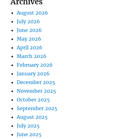
Archives
August 2026
July 2026
June 2026
May 2026
April 2026
March 2026
February 2026
January 2026
December 2025
November 2025
October 2025
September 2025
August 2025
July 2025
June 2025