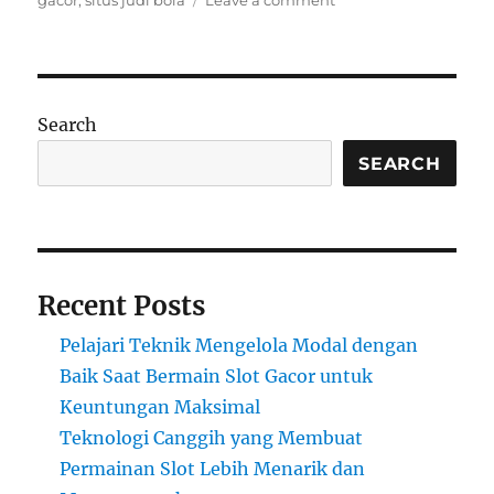
gacor
,
situs judi bola
Leave a comment
Dukungan
Teknis
24
Jam
Membuat
Search
SBOBET88
Selalu
SEARCH
Siap
Hadapi
Tantangan
Recent Posts
Pelajari Teknik Mengelola Modal dengan
Baik Saat Bermain Slot Gacor untuk
Keuntungan Maksimal
Teknologi Canggih yang Membuat
Permainan Slot Lebih Menarik dan