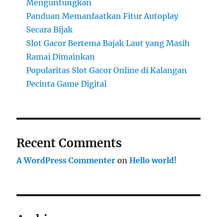
Menguntungkan
Panduan Memanfaatkan Fitur Autoplay
Secara Bijak
Slot Gacor Bertema Bajak Laut yang Masih
Ramai Dimainkan
Popularitas Slot Gacor Online di Kalangan
Pecinta Game Digital
Recent Comments
A WordPress Commenter
on
Hello world!