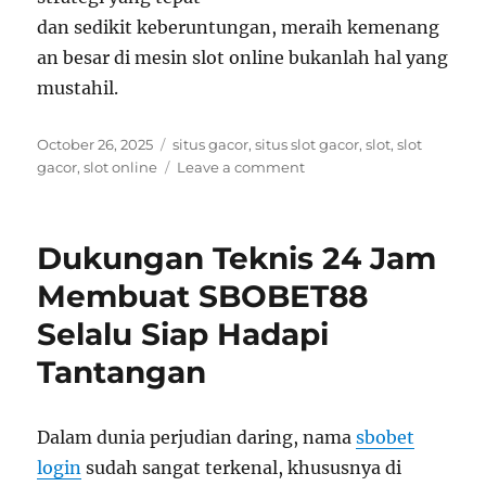
dan sedikit keberuntungan, meraih kemenang
an besar di mesin slot online bukanlah hal yang
mustahil.
Posted
Tags
October 26, 2025
situs gacor
,
situs slot gacor
,
slot
,
slot
on
on
gacor
,
slot online
Leave a comment
Fitur-
Fitur
Unggulan
Dukungan Teknis 24 Jam
yang
Membuat
Membuat SBOBET88
Situs
Selalu Siap Hadapi
Slot
Gacor
Tantangan
Menjadi
Favorit
Pemain
Dalam dunia perjudian daring, nama
sbobet
login
sudah sangat terkenal, khususnya di