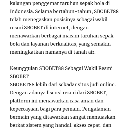
kalangan penggemar taruhan sepak bola di
Indonesia. Selama bertahun-tahun, SBOBET88
telah menegaskan posisinya sebagai wakil
resmi SBOBET di internet, dengan
menawarkan berbagai macam taruhan sepak
bola dan layanan berkualitas, yang semakin
meningkatkan namanya di tanah air.
Keunggulan SBOBET88 Sebagai Wakil Resmi
SBOBET
SBOBET88 lebih dari sekadar situs judi online.
Dengan adanya lisensi resmi dari SBOBET,
platform ini menawarkan rasa aman dan
kepercayaan bagi para pemain. Pengalaman
bermain yang ditawarkan sangat memuaskan
berkat sistem yang handal, akses cepat, dan