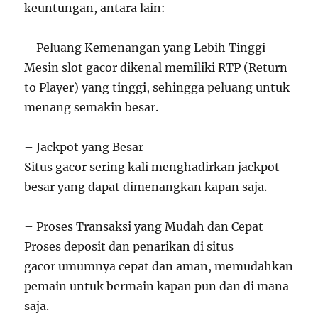
keuntungan, antara lain:
– Peluang Kemenangan yang Lebih Tinggi
Mesin slot gacor dikenal memiliki RTP (Return
to Player) yang tinggi, sehingga peluang untuk
menang semakin besar.
– Jackpot yang Besar
Situs gacor sering kali menghadirkan jackpot
besar yang dapat dimenangkan kapan saja.
– Proses Transaksi yang Mudah dan Cepat
Proses deposit dan penarikan di situs
gacor umumnya cepat dan aman, memudahkan
pemain untuk bermain kapan pun dan di mana
saja.