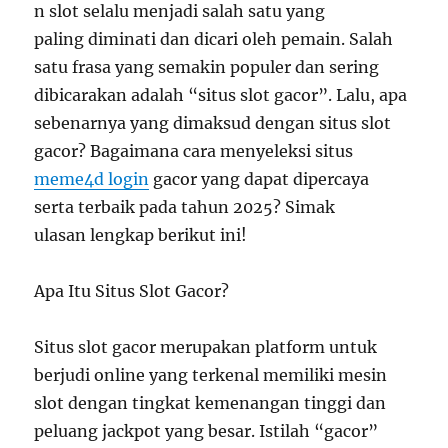
n slot selalu menjadi salah satu yang
paling diminati dan dicari oleh pemain. Salah
satu frasa yang semakin populer dan sering
dibicarakan adalah “situs slot gacor”. Lalu, apa
sebenarnya yang dimaksud dengan situs slot
gacor? Bagaimana cara menyeleksi situs
meme4d login
gacor yang dapat dipercaya
serta terbaik pada tahun 2025? Simak
ulasan lengkap berikut ini!
Apa Itu Situs Slot Gacor?
Situs slot gacor merupakan platform untuk
berjudi online yang terkenal memiliki mesin
slot dengan tingkat kemenangan tinggi dan
peluang jackpot yang besar. Istilah “gacor”