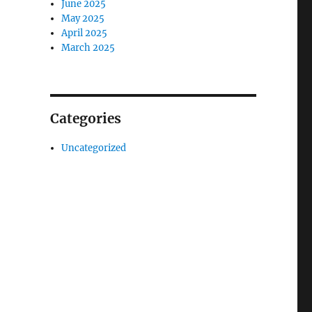
June 2025
May 2025
April 2025
March 2025
Categories
Uncategorized