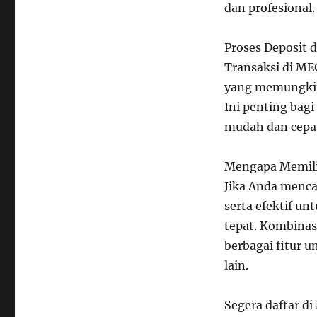
dan profesional.
Proses Deposit 
Transaksi di M
yang memungkink
Ini penting bag
mudah dan cepa
Mengapa Memi
Jika Anda menca
serta efektif u
tepat. Kombinasi
berbagai fitur u
lain.
Segera daftar 