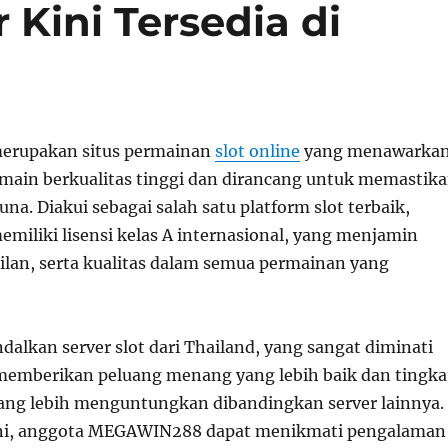
Kini Tersedia di
rupakan situs permainan
slot online
yang menawarka
ain berkualitas tinggi dan dirancang untuk memastik
a. Diakui sebagai salah satu platform slot terbaik,
liki lisensi kelas A internasional, yang menjamin
lan, serta kualitas dalam semua permainan yang
dalkan server slot dari Thailand, yang sangat diminati
emberikan peluang menang yang lebih baik dan tingka
ng lebih menguntungkan dibandingkan server lainnya.
ini, anggota MEGAWIN288 dapat menikmati pengalaman