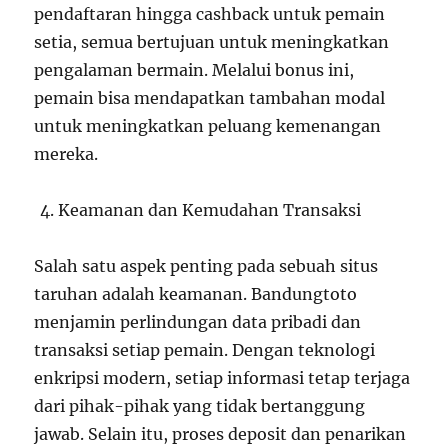
pendaftaran hingga cashback untuk pemain
setia, semua bertujuan untuk meningkatkan
pengalaman bermain. Melalui bonus ini,
pemain bisa mendapatkan tambahan modal
untuk meningkatkan peluang kemenangan
mereka.
Keamanan dan Kemudahan Transaksi
Salah satu aspek penting pada sebuah situs
taruhan adalah keamanan. Bandungtoto
menjamin perlindungan data pribadi dan
transaksi setiap pemain. Dengan teknologi
enkripsi modern, setiap informasi tetap terjaga
dari pihak-pihak yang tidak bertanggung
jawab. Selain itu, proses deposit dan penarikan