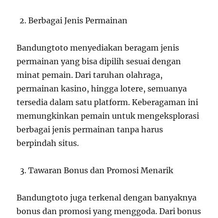
Berbagai Jenis Permainan
Bandungtoto menyediakan beragam jenis
permainan yang bisa dipilih sesuai dengan
minat pemain. Dari taruhan olahraga,
permainan kasino, hingga lotere, semuanya
tersedia dalam satu platform. Keberagaman ini
memungkinkan pemain untuk mengeksplorasi
berbagai jenis permainan tanpa harus
berpindah situs.
Tawaran Bonus dan Promosi Menarik
Bandungtoto juga terkenal dengan banyaknya
bonus dan promosi yang menggoda. Dari bonus