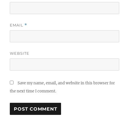
EMAIL
*
WEBSITE
Save my name, email, and website in this browser for
the next time I comment.