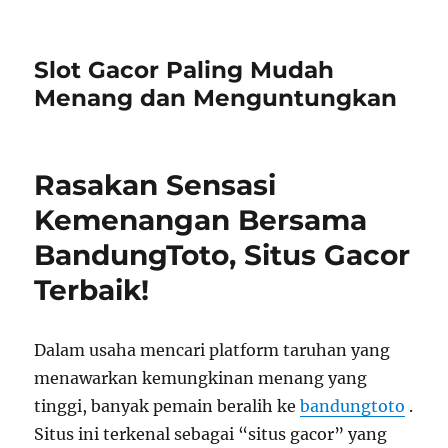
Slot Gacor Paling Mudah
Menang dan Menguntungkan
Rasakan Sensasi
Kemenangan Bersama
BandungToto, Situs Gacor
Terbaik!
Dalam usaha mencari platform taruhan yang
menawarkan kemungkinan menang yang
tinggi, banyak pemain beralih ke
bandungtoto
.
Situs ini terkenal sebagai “situs gacor” yang