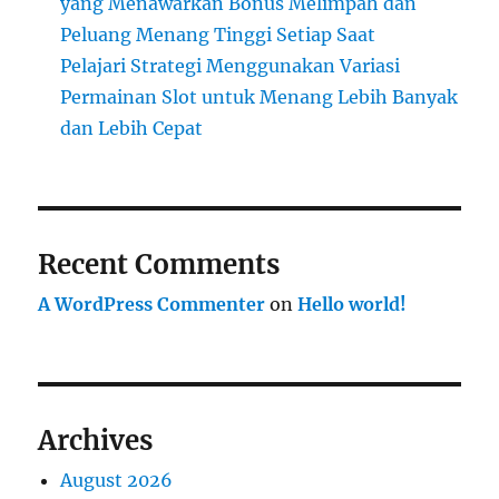
yang Menawarkan Bonus Melimpah dan
Peluang Menang Tinggi Setiap Saat
Pelajari Strategi Menggunakan Variasi
Permainan Slot untuk Menang Lebih Banyak
dan Lebih Cepat
Recent Comments
A WordPress Commenter
on
Hello world!
Archives
August 2026