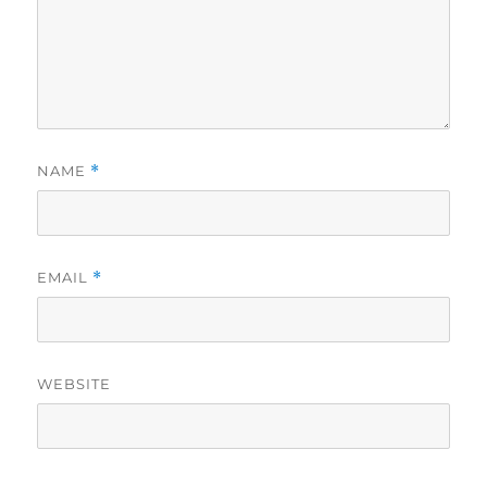
NAME
*
EMAIL
*
WEBSITE