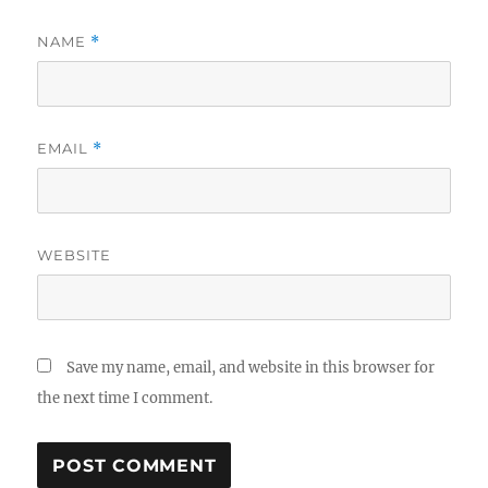
NAME
*
EMAIL
*
WEBSITE
Save my name, email, and website in this browser for
the next time I comment.