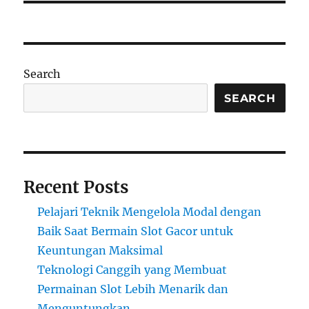
Search
SEARCH
Recent Posts
Pelajari Teknik Mengelola Modal dengan
Baik Saat Bermain Slot Gacor untuk
Keuntungan Maksimal
Teknologi Canggih yang Membuat
Permainan Slot Lebih Menarik dan
Menguntungkan