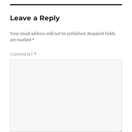
Leave a Reply
Your email address will not be published.
Required fields
are marked
*
COMMENT
*