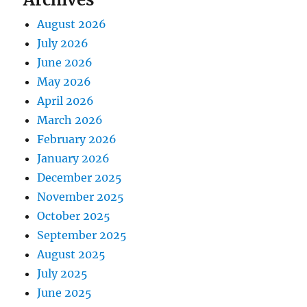
August 2026
July 2026
June 2026
May 2026
April 2026
March 2026
February 2026
January 2026
December 2025
November 2025
October 2025
September 2025
August 2025
July 2025
June 2025