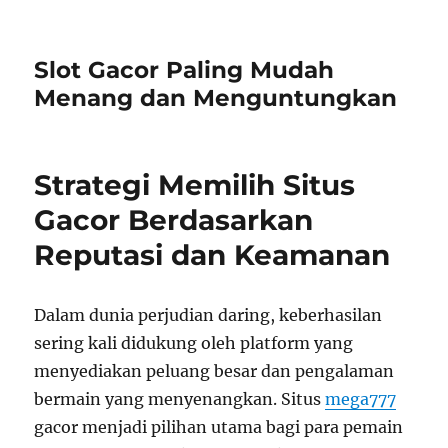
Slot Gacor Paling Mudah
Menang dan Menguntungkan
Strategi Memilih Situs
Gacor Berdasarkan
Reputasi dan Keamanan
Dalam dunia perjudian daring, keberhasilan
sering kali didukung oleh platform yang
menyediakan peluang besar dan pengalaman
bermain yang menyenangkan. Situs
mega777
gacor menjadi pilihan utama bagi para pemain