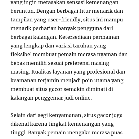
yang ingin merasakan sensasi kemenangan
beruntun. Dengan berbagai fitur menarik dan
tampilan yang user-friendly, situs ini mampu
menarik perhatian banyak pengguna dari
berbagai kalangan. Ketersediaan permainan
yang lengkap dan variasi taruhan yang
fleksibel membuat pemain merasa nyaman dan
bebas memilih sesuai preferensi masing-
masing. Kualitas layanan yang profesional dan
keamanan terjamin menjadi poin utama yang
membuat situs gacor semakin diminati di
kalangan penggemar judi online.
Selain dari segi kenyamanan, situs gacor juga
dikenal karena tingkat kemenangan yang
tinggi. Banyak pemain mengaku merasa puas