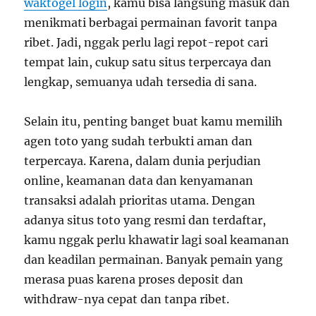
waktogel login
, kamu bisa langsung masuk dan
menikmati berbagai permainan favorit tanpa
ribet. Jadi, nggak perlu lagi repot-repot cari
tempat lain, cukup satu situs terpercaya dan
lengkap, semuanya udah tersedia di sana.
Selain itu, penting banget buat kamu memilih
agen toto yang sudah terbukti aman dan
terpercaya. Karena, dalam dunia perjudian
online, keamanan data dan kenyamanan
transaksi adalah prioritas utama. Dengan
adanya situs toto yang resmi dan terdaftar,
kamu nggak perlu khawatir lagi soal keamanan
dan keadilan permainan. Banyak pemain yang
merasa puas karena proses deposit dan
withdraw-nya cepat dan tanpa ribet.