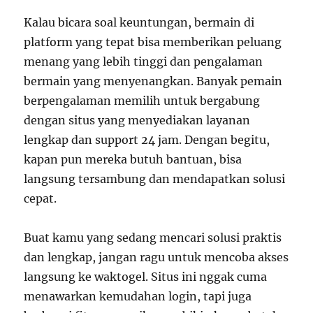
Kalau bicara soal keuntungan, bermain di
platform yang tepat bisa memberikan peluang
menang yang lebih tinggi dan pengalaman
bermain yang menyenangkan. Banyak pemain
berpengalaman memilih untuk bergabung
dengan situs yang menyediakan layanan
lengkap dan support 24 jam. Dengan begitu,
kapan pun mereka butuh bantuan, bisa
langsung tersambung dan mendapatkan solusi
cepat.
Buat kamu yang sedang mencari solusi praktis
dan lengkap, jangan ragu untuk mencoba akses
langsung ke waktogel. Situs ini nggak cuma
menawarkan kemudahan login, tapi juga