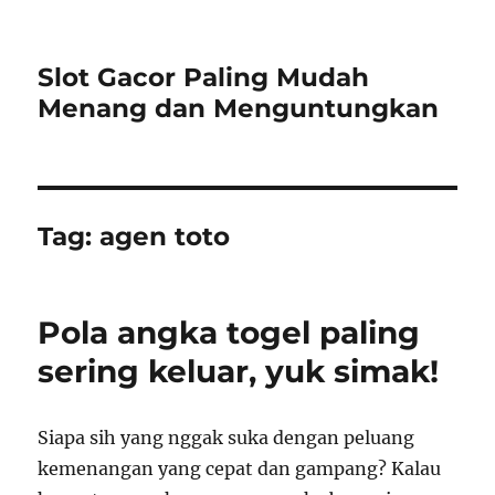
Slot Gacor Paling Mudah
Menang dan Menguntungkan
Tag:
agen toto
Pola angka togel paling
sering keluar, yuk simak!
Siapa sih yang nggak suka dengan peluang
kemenangan yang cepat dan gampang? Kalau