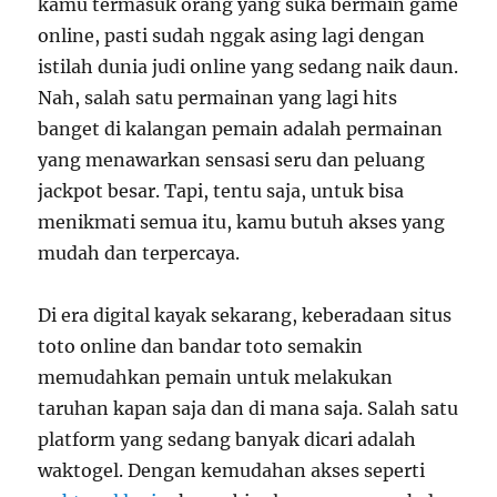
kamu termasuk orang yang suka bermain game
online, pasti sudah nggak asing lagi dengan
istilah dunia judi online yang sedang naik daun.
Nah, salah satu permainan yang lagi hits
banget di kalangan pemain adalah permainan
yang menawarkan sensasi seru dan peluang
jackpot besar. Tapi, tentu saja, untuk bisa
menikmati semua itu, kamu butuh akses yang
mudah dan terpercaya.
Di era digital kayak sekarang, keberadaan situs
toto online dan bandar toto semakin
memudahkan pemain untuk melakukan
taruhan kapan saja dan di mana saja. Salah satu
platform yang sedang banyak dicari adalah
waktogel. Dengan kemudahan akses seperti