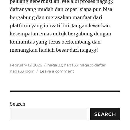
peluang keberhasilan. Melalui proses naga33
daftar yang mudah dan cepat, siapa pun bisa
bergabung dan merasakan manfaat dari
platform yang inovatif ini. Jangan lewatkan
kesempatan emas untuk bergabung dengan
komunitas yang terus berkembang dan
menangkan hadiah besar dari naga33!
Posted
Tags
February 12, 2026
naga 33
,
naga33
,
naga33 daftar
,
on
on
naga33 login
Leave a comment
Slot
Gacor
yang
Konsisten
Menghasilkan
Search
SEARCH