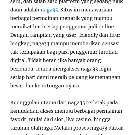
seru, dan salah satu platform yang sedang naik
daun adalah
naga33
. Situs ini menawarkan
berbagai permainan menarik yang mampu
memikat hati setiap penggemar judi online.
Dengan tampilan yang user-friendly dan fitur
lengkap, naga33 mampu memberikan sensasi
tak terlupakan bagi para penggemar taruhan
digital. Tidak heran jika banyak orang
berlomba-lomba mengakses naga33 login
setiap hari demi meraih peluang kemenangan
besar dan keuntungan nyata.
Keunggulan utama dari naga33 terletak pada
kemudahan akses menuju berbagai permainan
favorit, mulai dari slot, live casino, hingga
taruhan olahraga. Melalui proses naga33 daftar