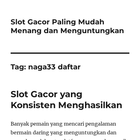
Slot Gacor Paling Mudah
Menang dan Menguntungkan
Tag:
naga33 daftar
Slot Gacor yang
Konsisten Menghasilkan
Banyak pemain yang mencari pengalaman
bermain daring yang menguntungkan dan