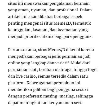
situs ini menawarkan pengalaman bermain
yang aman, nyaman, dan profesional. Dalam
artikel ini, akan dibahas berbagai aspek
penting mengenai situs Meme4D, termasuk
keunggulan, layanan, dan keamanan yang
menjadi prioritas utama bagi para pengguna.
Pertama-tama, situs Meme4D dikenal karena
menyediakan berbagai jenis permainan judi
online yang lengkap dan variatif. Mulai dari
permainan slot, taruhan olahraga, hingga togel
dan live casino, semua tersedia dalam satu
platform. Keberagaman permainan ini
memberikan pilihan bagi pengguna sesuai
dengan preferensi masing-masing, sehingga
dapat meningkatkan kenyamanan serta