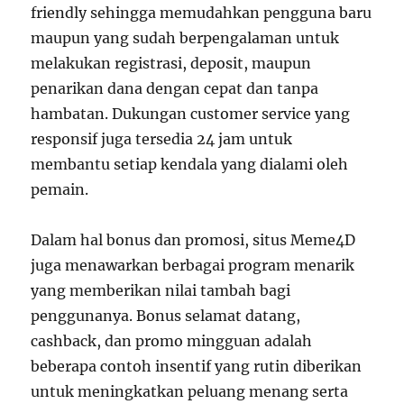
friendly sehingga memudahkan pengguna baru
maupun yang sudah berpengalaman untuk
melakukan registrasi, deposit, maupun
penarikan dana dengan cepat dan tanpa
hambatan. Dukungan customer service yang
responsif juga tersedia 24 jam untuk
membantu setiap kendala yang dialami oleh
pemain.
Dalam hal bonus dan promosi, situs Meme4D
juga menawarkan berbagai program menarik
yang memberikan nilai tambah bagi
penggunanya. Bonus selamat datang,
cashback, dan promo mingguan adalah
beberapa contoh insentif yang rutin diberikan
untuk meningkatkan peluang menang serta