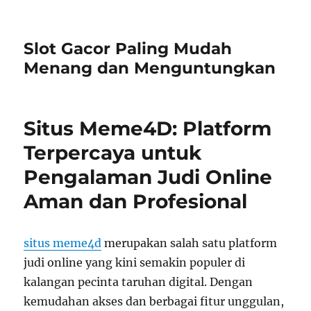
Slot Gacor Paling Mudah
Menang dan Menguntungkan
Situs Meme4D: Platform
Terpercaya untuk
Pengalaman Judi Online
Aman dan Profesional
situs meme4d
merupakan salah satu platform
judi online yang kini semakin populer di
kalangan pecinta taruhan digital. Dengan
kemudahan akses dan berbagai fitur unggulan,