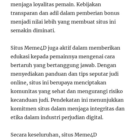
menjaga loyalitas pemain. Kebijakan
transparan dan adil dalam pemberian bonus
menjadi nilai lebih yang membuat situs ini
semakin diminati.
Situs Meme4D juga aktif dalam memberikan
edukasi kepada pemainnya mengenai cara
bertaruh yang bertanggung jawab. Dengan
menyediakan panduan dan tips seputar judi
online, situs ini berupaya menciptakan
komunitas yang sehat dan mengurangi risiko
kecanduan judi. Pendekatan ini menunjukkan
komitmen situs dalam menjaga integritas dan
etika dalam industri perjudian digital.
Secara keseluruhan, situs Meme4D