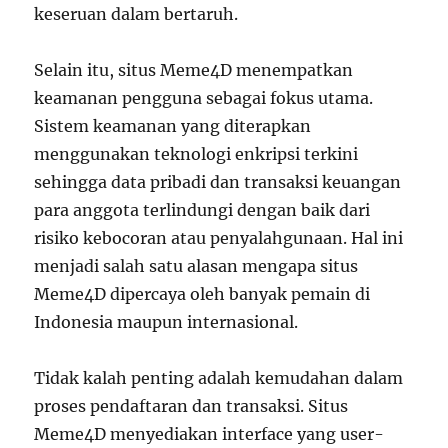
keseruan dalam bertaruh.
Selain itu, situs Meme4D menempatkan
keamanan pengguna sebagai fokus utama.
Sistem keamanan yang diterapkan
menggunakan teknologi enkripsi terkini
sehingga data pribadi dan transaksi keuangan
para anggota terlindungi dengan baik dari
risiko kebocoran atau penyalahgunaan. Hal ini
menjadi salah satu alasan mengapa situs
Meme4D dipercaya oleh banyak pemain di
Indonesia maupun internasional.
Tidak kalah penting adalah kemudahan dalam
proses pendaftaran dan transaksi. Situs
Meme4D menyediakan interface yang user-