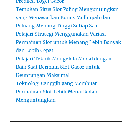
Prediksi Togel Gacor
Temukan Situs Slot Paling Menguntungkan
yang Menawarkan Bonus Melimpah dan
Peluang Menang Tinggi Setiap Saat
Pelajari Strategi Menggunakan Variasi
Permainan Slot untuk Menang Lebih Banyak
dan Lebih Cepat
Pelajari Teknik Mengelola Modal dengan
Baik Saat Bermain Slot Gacor untuk
Keuntungan Maksimal
Teknologi Canggih yang Membuat
Permainan Slot Lebih Menarik dan
Menguntungkan