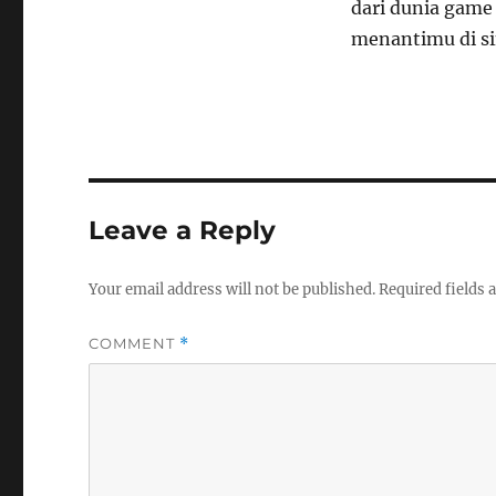
dari dunia game
menantimu di si
Leave a Reply
Your email address will not be published.
Required fields
COMMENT
*