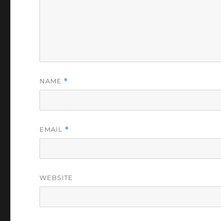
NAME
*
EMAIL
*
WEBSITE