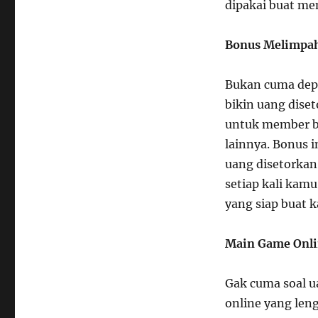
dipakai buat me
Bonus Melimpa
Bukan cuma depo
bikin uang dise
untuk member ba
lainnya. Bonus 
uang disetorkan
setiap kali kam
yang siap buat k
Main Game Onli
Gak cuma soal u
online yang leng