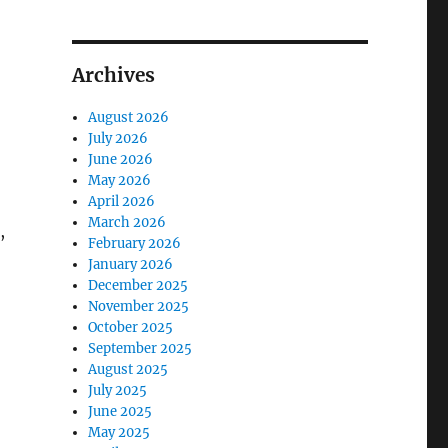
Archives
August 2026
July 2026
June 2026
May 2026
April 2026
March 2026
,
February 2026
January 2026
December 2025
November 2025
October 2025
September 2025
August 2025
July 2025
June 2025
May 2025