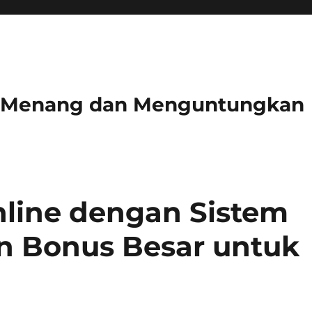
ah Menang dan Menguntungkan
line dengan Sistem
n Bonus Besar untuk