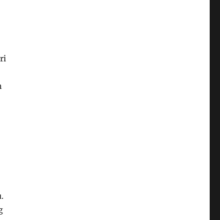
ri
n
.
g