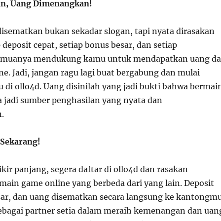
n, Uang Dimenangkan!
 disematkan bukan sekadar slogan, tapi nyata dirasakan
 deposit cepat, setiap bonus besar, dan setiap
emuanya mendukung kamu untuk mendapatkan uang da
e. Jadi, jangan ragu lagi buat bergabung dan mulai
 di ollo4d. Uang disinilah yang jadi bukti bahwa bermai
a jadi sumber penghasilan yang nyata dan
.
 Sekarang!
ikir panjang, segera daftar di ollo4d dan rasakan
ain game online yang berbeda dari yang lain. Deposit
sar, dan uang disematkan secara langsung ke kantongmu
sebagai partner setia dalam meraih kemenangan dan uan