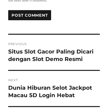
the next time I comment.
Post
PREVIOUS
navigation
Situs Slot Gacor Paling Dicari
Previous
post:
dengan Slot Demo Resmi
NEXT
Dunia Hiburan Selot Jackpot
Next
post:
Macau 5D Login Hebat